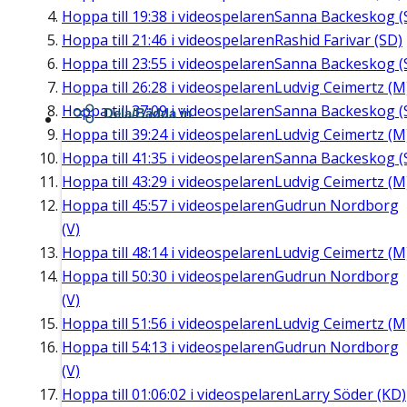
Hoppa till
19:38
i videospelaren
Sanna Backeskog (
Hoppa till
21:46
i videospelaren
Rashid Farivar (SD)
Hoppa till
23:55
i videospelaren
Sanna Backeskog (
Hoppa till
26:28
i videospelaren
Ludvig Ceimertz (M
Hoppa till
37:09
i videospelaren
Sanna Backeskog (
Dela/Bädda in
Hoppa till
39:24
i videospelaren
Ludvig Ceimertz (M
Hoppa till
41:35
i videospelaren
Sanna Backeskog (
Hoppa till
43:29
i videospelaren
Ludvig Ceimertz (M
Hoppa till
45:57
i videospelaren
Gudrun Nordborg
(V)
Hoppa till
48:14
i videospelaren
Ludvig Ceimertz (M
Hoppa till
50:30
i videospelaren
Gudrun Nordborg
(V)
Hoppa till
51:56
i videospelaren
Ludvig Ceimertz (M
Hoppa till
54:13
i videospelaren
Gudrun Nordborg
(V)
Hoppa till
01:06:02
i videospelaren
Larry Söder (KD)