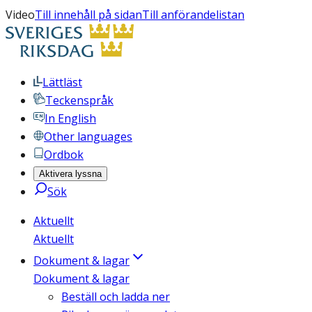
Video
Till innehåll på sidan
Till anförandelistan
Lättläst
Teckenspråk
In English
Other languages
Ordbok
Aktivera lyssna
Sök
Aktuellt
Aktuellt
Dokument & lagar
Dokument & lagar
Beställ och ladda ner