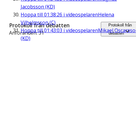
Jacobsson (KD)
Hoppa till
01:38:26
i videospelaren
Helena
Vilhelmsson (C)
Protokoll från debatten
Protokoll från
Hoppa till
01:43:03
i videospelaren
Mikael Oscarsso
Anföranden: 31
debatten
(KD)