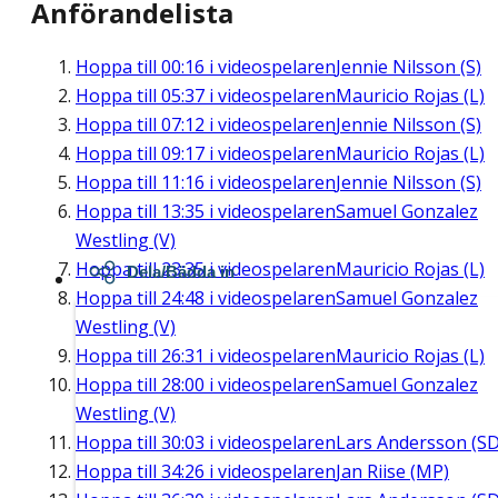
Anförandelista
Hoppa till
00:16
i videospelaren
Jennie Nilsson (S)
Hoppa till
05:37
i videospelaren
Mauricio Rojas (L)
Hoppa till
07:12
i videospelaren
Jennie Nilsson (S)
Hoppa till
09:17
i videospelaren
Mauricio Rojas (L)
Hoppa till
11:16
i videospelaren
Jennie Nilsson (S)
Hoppa till
13:35
i videospelaren
Samuel Gonzalez
Westling (V)
Hoppa till
23:35
i videospelaren
Mauricio Rojas (L)
Dela/Bädda in
Hoppa till
24:48
i videospelaren
Samuel Gonzalez
Westling (V)
Hoppa till
26:31
i videospelaren
Mauricio Rojas (L)
Hoppa till
28:00
i videospelaren
Samuel Gonzalez
Westling (V)
Hoppa till
30:03
i videospelaren
Lars Andersson (SD
Hoppa till
34:26
i videospelaren
Jan Riise (MP)