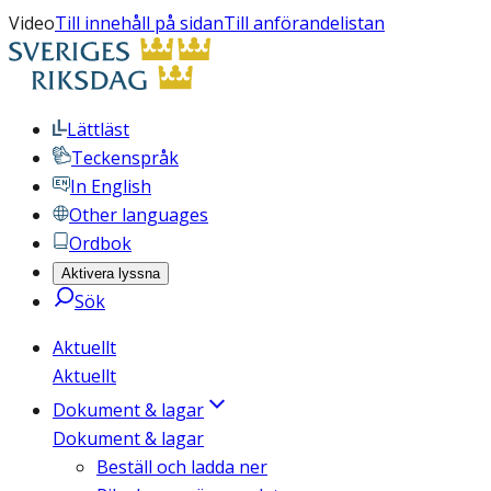
Video
Till innehåll på sidan
Till anförandelistan
Lättläst
Teckenspråk
In English
Other languages
Ordbok
Aktivera lyssna
Sök
Aktuellt
Aktuellt
Dokument & lagar
Dokument & lagar
Beställ och ladda ner