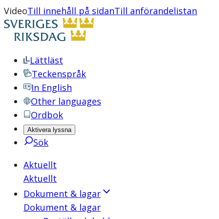
Video
Till innehåll på sidan
Till anförandelistan
Lättläst
Teckenspråk
In English
Other languages
Ordbok
Aktivera lyssna
Sök
Aktuellt
Aktuellt
Dokument & lagar
Dokument & lagar