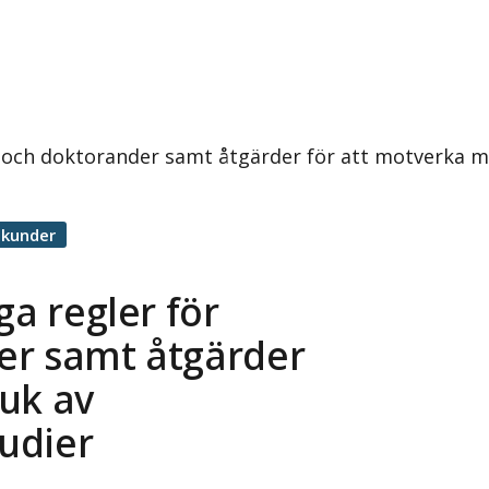
e och doktorander samt åtgärder för att motverka mi
ekunder
ga regler för
er samt åtgärder
uk av
tudier