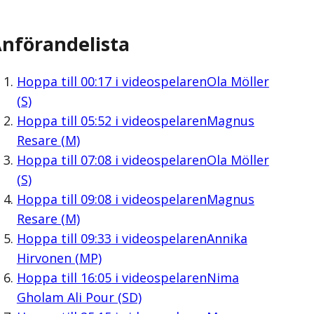
nförandelista
Hoppa till
00:17
i videospelaren
Ola Möller
(S)
Hoppa till
05:52
i videospelaren
Magnus
Resare (M)
Hoppa till
07:08
i videospelaren
Ola Möller
(S)
Hoppa till
09:08
i videospelaren
Magnus
Resare (M)
Hoppa till
09:33
i videospelaren
Annika
Hirvonen (MP)
Hoppa till
16:05
i videospelaren
Nima
Gholam Ali Pour (SD)