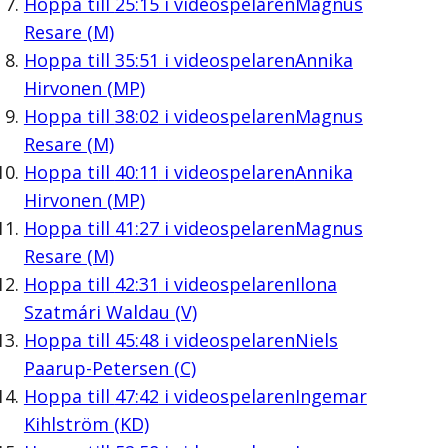
Hoppa till
25:15
i videospelaren
Magnus
Resare (M)
Hoppa till
35:51
i videospelaren
Annika
Hirvonen (MP)
Hoppa till
38:02
i videospelaren
Magnus
Resare (M)
Hoppa till
40:11
i videospelaren
Annika
Hirvonen (MP)
Hoppa till
41:27
i videospelaren
Magnus
Resare (M)
Hoppa till
42:31
i videospelaren
Ilona
Szatmári Waldau (V)
Hoppa till
45:48
i videospelaren
Niels
Paarup-Petersen (C)
Hoppa till
47:42
i videospelaren
Ingemar
Kihlström (KD)