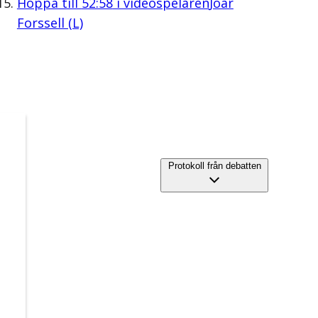
Hoppa till
52:58
i videospelaren
Joar
Forssell (L)
Protokoll från debatten