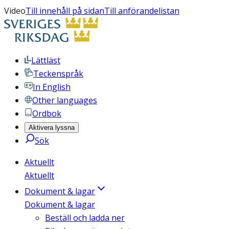
Video
Till innehåll på sidan
Till anförandelistan
Lättläst
Teckenspråk
In English
Other languages
Ordbok
Aktivera lyssna
Sök
Aktuellt
Aktuellt
Dokument & lagar
Dokument & lagar
Beställ och ladda ner