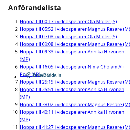
Anförandelista
Hoppa till
00:17
i videospelaren
Ola Möller (S)
Hoppa till
05:52
i videospelaren
Magnus Resare (M
Hoppa till
07:08
i videospelaren
Ola Möller (S)
Hoppa till
09:08
i videospelaren
Magnus Resare (M
Hoppa till
09:33
i videospelaren
Annika Hirvonen
(MP)
Hoppa till
16:05
i videospelaren
Nima Gholam Ali
Pour (SD)
Dela/Bädda in
Hoppa till
25:15
i videospelaren
Magnus Resare (M
Hoppa till
35:51
i videospelaren
Annika Hirvonen
(MP)
Hoppa till
38:02
i videospelaren
Magnus Resare (M
Hoppa till
40:11
i videospelaren
Annika Hirvonen
(MP)
Hoppa till
41:27
i videospelaren
Magnus Resare (M