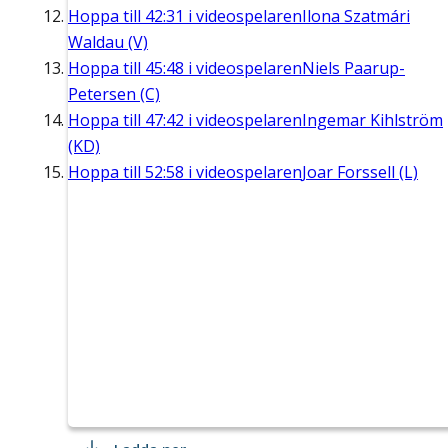
Hoppa till
42:31
i videospelaren
Ilona Szatmári
Waldau (V)
Hoppa till
45:48
i videospelaren
Niels Paarup-
Petersen (C)
Hoppa till
47:42
i videospelaren
Ingemar Kihlström
(KD)
Hoppa till
52:58
i videospelaren
Joar Forssell (L)