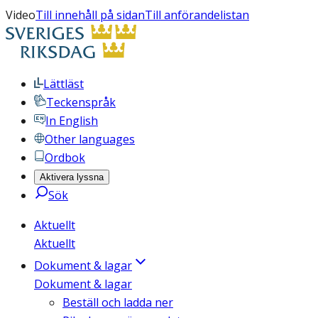
Video
Till innehåll på sidan
Till anförandelistan
Lättläst
Teckenspråk
In English
Other languages
Ordbok
Aktivera lyssna
Sök
Aktuellt
Aktuellt
Dokument & lagar
Dokument & lagar
Beställ och ladda ner