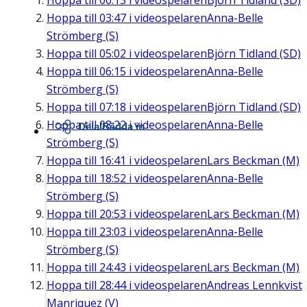
Hoppa till
00:13
i videospelaren
Björn Tidland (SD)
Hoppa till
03:47
i videospelaren
Anna-Belle
Strömberg (S)
Hoppa till
05:02
i videospelaren
Björn Tidland (SD)
Hoppa till
06:15
i videospelaren
Anna-Belle
Strömberg (S)
Hoppa till
07:18
i videospelaren
Björn Tidland (SD)
Hoppa till
08:22
i videospelaren
Anna-Belle
Dela/Bädda in
Strömberg (S)
Hoppa till
16:41
i videospelaren
Lars Beckman (M)
Hoppa till
18:52
i videospelaren
Anna-Belle
Strömberg (S)
Hoppa till
20:53
i videospelaren
Lars Beckman (M)
Hoppa till
23:03
i videospelaren
Anna-Belle
Strömberg (S)
Hoppa till
24:43
i videospelaren
Lars Beckman (M)
Hoppa till
28:44
i videospelaren
Andreas Lennkvist
Manriquez (V)