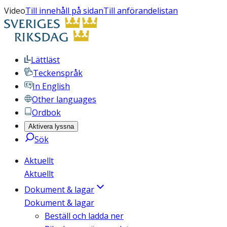
Video
Till innehåll på sidan
Till anförandelistan
Lättläst
Teckenspråk
In English
Other languages
Ordbok
Aktivera lyssna
Sök
Aktuellt
Aktuellt
Dokument & lagar
Dokument & lagar
Beställ och ladda ner