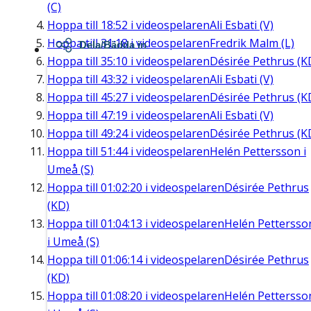
(C)
Hoppa till
18:52
i videospelaren
Ali Esbati (V)
Hoppa till
31:18
i videospelaren
Fredrik Malm (L)
Dela/Bädda in
Hoppa till
35:10
i videospelaren
Désirée Pethrus (K
Hoppa till
43:32
i videospelaren
Ali Esbati (V)
Hoppa till
45:27
i videospelaren
Désirée Pethrus (K
Hoppa till
47:19
i videospelaren
Ali Esbati (V)
Hoppa till
49:24
i videospelaren
Désirée Pethrus (K
Hoppa till
51:44
i videospelaren
Helén Pettersson i
Umeå (S)
Hoppa till
01:02:20
i videospelaren
Désirée Pethrus
(KD)
Hoppa till
01:04:13
i videospelaren
Helén Pettersso
i Umeå (S)
Hoppa till
01:06:14
i videospelaren
Désirée Pethrus
(KD)
Hoppa till
01:08:20
i videospelaren
Helén Pettersso