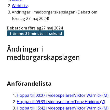
Webb-tv
Ändringar i medborgarskapslagen (Debatt om
förslag 27 maj 2024)
Debatt om förslag
27 maj 2024
1 timme 36 minuter 1 sekund
Ändringar i
medborgarskapslagen
Anförandelista
Hoppa till
00:07
i videospelaren
Viktor Wärnick (M)
Hoppa till
09:33
i videospelaren
Tony Haddou (V)
Hoppa till
15:42
i videospelaren
Viktor Wärnick (M)