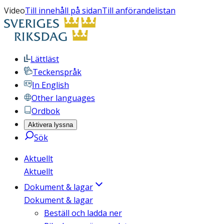
Video
Till innehåll på sidan
Till anförandelistan
Lättläst
Teckenspråk
In English
Other languages
Ordbok
Aktivera lyssna
Sök
Aktuellt
Aktuellt
Dokument & lagar
Dokument & lagar
Beställ och ladda ner