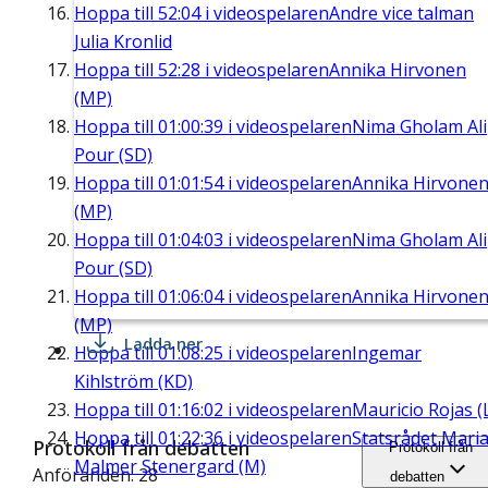
Hoppa till
52:04
i videospelaren
Andre vice talman
Julia Kronlid
Hoppa till
52:28
i videospelaren
Annika Hirvonen
(MP)
Hoppa till
01:00:39
i videospelaren
Nima Gholam Ali
Pour (SD)
Hoppa till
01:01:54
i videospelaren
Annika Hirvone
(MP)
Hoppa till
01:04:03
i videospelaren
Nima Gholam Ali
Pour (SD)
Hoppa till
01:06:04
i videospelaren
Annika Hirvone
(MP)
Ladda ner
Hoppa till
01:08:25
i videospelaren
Ingemar
Kihlström (KD)
Hoppa till
01:16:02
i videospelaren
Mauricio Rojas (
Hoppa till
01:22:36
i videospelaren
Statsrådet Mari
Protokoll från debatten
Protokoll från
Malmer Stenergard (M)
Anföranden: 28
debatten