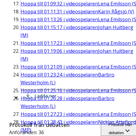
Hoppa till
01:09:32
i videospelaren
Lena Emilsson (S
Hoppa till
01:11:31
i videospelaren
Karin Rågsjö (V)
Hoppa till
01:13:26
i videospelaren
Lena Emilsson (S
Hoppa till
01:15:17
i videospelaren
Johan Hultberg
(M)
Hoppa till
01:17:23
i videospelaren
Lena Emilsson (S
Hoppa till
01:19:06
i videospelaren
Johan Hultberg
(M)
Hoppa till
01:21:09
i videospelaren
Lena Emilsson (S
Hoppa till
01:23:24
i videospelaren
Barbro
Westerholm (L)
Hoppa till
01:25:16
i videospelaren
Lena Emilsson (S
Ladda ner
Hoppa till
01:26:28
i videospelaren
Barbro
Westerholm (L)
Hoppa till
01:27:23
i videospelaren
Lena Emilsson (S
Hoppa till
01:28:43
i videospelaren
Nicklas Attefjord
Protokoll från debatten
Protokoll från
(MP)
Anföranden: 36
debatten