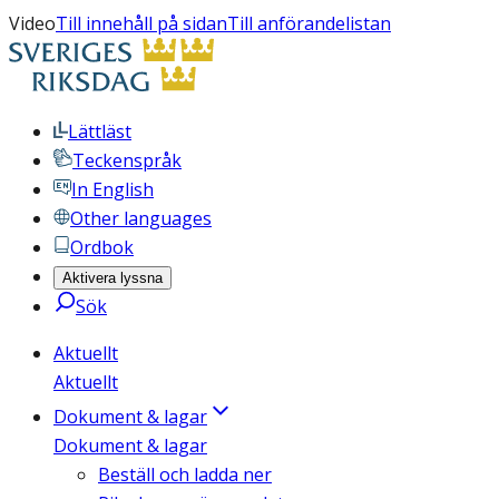
Video
Till innehåll på sidan
Till anförandelistan
Lättläst
Teckenspråk
In English
Other languages
Ordbok
Aktivera lyssna
Sök
Aktuellt
Aktuellt
Dokument & lagar
Dokument & lagar
Beställ och ladda ner