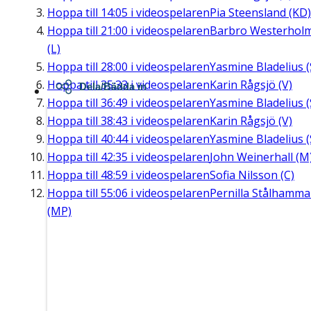
Hoppa till
14:05
i videospelaren
Pia Steensland (KD)
Hoppa till
21:00
i videospelaren
Barbro Westerhol
(L)
Hoppa till
28:00
i videospelaren
Yasmine Bladelius (
Hoppa till
35:33
i videospelaren
Karin Rågsjö (V)
Dela/Bädda in
Hoppa till
36:49
i videospelaren
Yasmine Bladelius (
Hoppa till
38:43
i videospelaren
Karin Rågsjö (V)
Hoppa till
40:44
i videospelaren
Yasmine Bladelius (
Hoppa till
42:35
i videospelaren
John Weinerhall (M
Hoppa till
48:59
i videospelaren
Sofia Nilsson (C)
Hoppa till
55:06
i videospelaren
Pernilla Stålhamma
(MP)