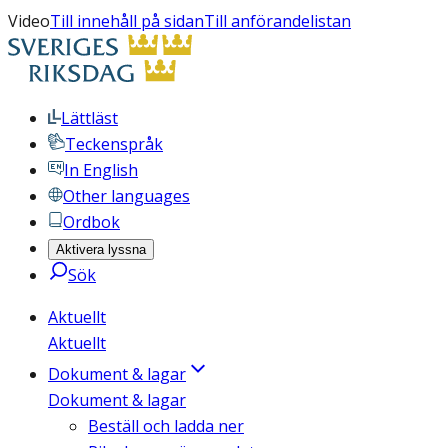
Video
Till innehåll på sidan
Till anförandelistan
Lättläst
Teckenspråk
In English
Other languages
Ordbok
Aktivera lyssna
Sök
Aktuellt
Aktuellt
Dokument & lagar
Dokument & lagar
Beställ och ladda ner