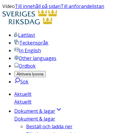
Video
Till innehåll på sidan
Till anförandelistan
Lättläst
Teckenspråk
In English
Other languages
Ordbok
Aktivera lyssna
Sök
Aktuellt
Aktuellt
Dokument & lagar
Dokument & lagar
Beställ och ladda ner