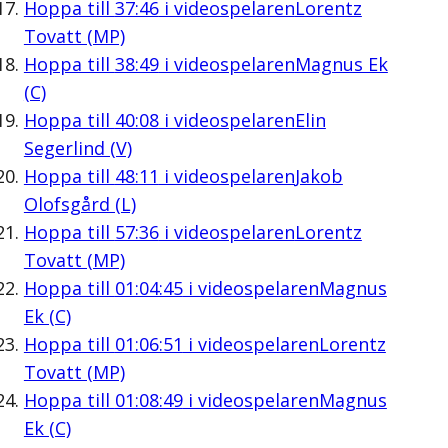
Hoppa till
37:46
i videospelaren
Lorentz
Tovatt (MP)
Hoppa till
38:49
i videospelaren
Magnus Ek
(C)
Hoppa till
40:08
i videospelaren
Elin
Segerlind (V)
Hoppa till
48:11
i videospelaren
Jakob
Olofsgård (L)
Hoppa till
57:36
i videospelaren
Lorentz
Tovatt (MP)
Hoppa till
01:04:45
i videospelaren
Magnus
Ek (C)
Hoppa till
01:06:51
i videospelaren
Lorentz
Tovatt (MP)
Hoppa till
01:08:49
i videospelaren
Magnus
Ek (C)