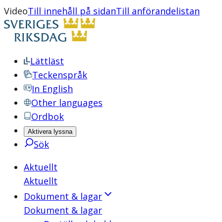
Video
Till innehåll på sidan
Till anförandelistan
Lättläst
Teckenspråk
In English
Other languages
Ordbok
Aktivera lyssna
Sök
Aktuellt
Aktuellt
Dokument & lagar
Dokument & lagar