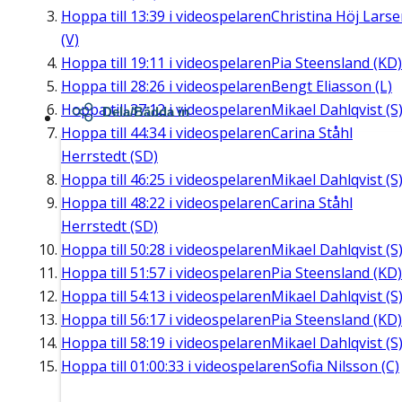
Hoppa till
13:39
i videospelaren
Christina Höj Lars
(V)
Hoppa till
19:11
i videospelaren
Pia Steensland (KD)
Hoppa till
28:26
i videospelaren
Bengt Eliasson (L)
Hoppa till
37:12
i videospelaren
Mikael Dahlqvist (S
Dela/Bädda in
Hoppa till
44:34
i videospelaren
Carina Ståhl
Herrstedt (SD)
Hoppa till
46:25
i videospelaren
Mikael Dahlqvist (S
Hoppa till
48:22
i videospelaren
Carina Ståhl
Herrstedt (SD)
Hoppa till
50:28
i videospelaren
Mikael Dahlqvist (S
Hoppa till
51:57
i videospelaren
Pia Steensland (KD)
Hoppa till
54:13
i videospelaren
Mikael Dahlqvist (S
Hoppa till
56:17
i videospelaren
Pia Steensland (KD)
Hoppa till
58:19
i videospelaren
Mikael Dahlqvist (S
Hoppa till
01:00:33
i videospelaren
Sofia Nilsson (C)