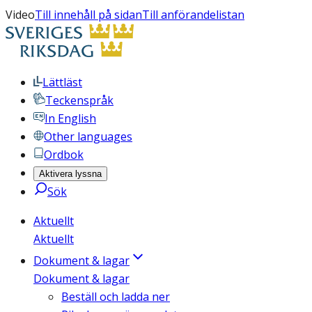
Video
Till innehåll på sidan
Till anförandelistan
Lättläst
Teckenspråk
In English
Other languages
Ordbok
Aktivera lyssna
Sök
Aktuellt
Aktuellt
Dokument & lagar
Dokument & lagar
Beställ och ladda ner