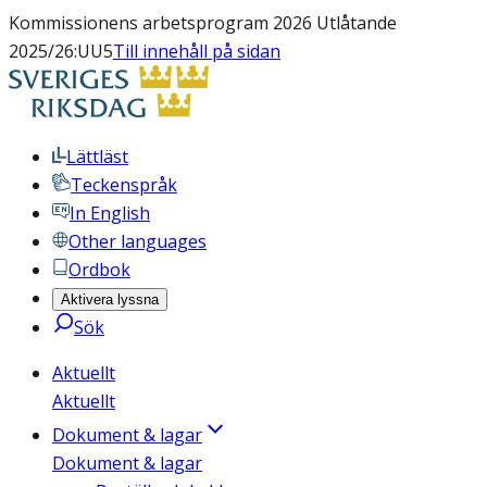
Kommissionens arbetsprogram 2026 Utlåtande
2025/26:UU5
Till innehåll på sidan
Lättläst
Teckenspråk
In English
Other languages
Ordbok
Aktivera lyssna
Sök
Aktuellt
Aktuellt
Dokument & lagar
Dokument & lagar