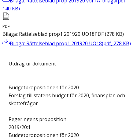
Bilaga: Rättelseblad prop 201920 vol 1A_bilaga
(
pdf
,
140
KB
)
PDF
Bilaga: Rättelseblad prop1 201920 UO18
PDF
(
278
KB
)
Bilaga: Rättelseblad prop1 201920 UO18
(
pdf
,
278
KB
)
Utdrag ur dokument
Budgetpropositionen för 2020
Förslag till statens budget för 2020, finansplan och
skattefrågor
Regeringens proposition
2019/20:1
Budgetpropositionen för 2020