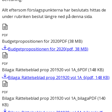
Allt eftersom förslagspunkterna har beslutats hittas de
under rubriken beslut längre ned på denna sida.
PDF
Budgetpropositionen för 2020
PDF
(
38
MB
)
Budgetpropositionen för 2020
(
pdf
,
38
MB
)
PDF
Bilaga: Rättelseblad prop 201920 vol 1A_6
PDF
(
148
KB
)
Bilaga: Rättelseblad prop 201920 vol 1A_6
(
pdf
,
148
KB
)
PDF
Bilaga: Rättelseblad prop 201920 vol 1A_bilaga
PDF
(
140
KB
)