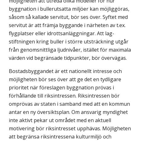
möjligheten att utreda olika modeller för hur
byggnation i bullerutsatta miljöer kan möjliggöras,
såsom så kallade servitut, bör ses över. Syftet med
servitut är att främja byggande i närheten av t.ex.
flygplatser eller idrottsanläggningar. Att lag­
stiftningen kring buller i större utsträckning utgår
från genomsnittliga ljudnivåer, istället för maximala
värden vid begränsade tidpunkter, bör övervägas.
Bostadsbyggandet är ett nationellt intresse och
möjligheten bör ses över att ge det en tydligare
prioritet när föreslagen byggnation prövas i
förhållande till riksintressen. Riksintressen bör
omprövas av staten i samband med att en kommun
antar en ny översiktsplan. Om ansvarig myndighet
inte aktivt pekar ut området med en aktuell
motivering bör riksintresset upphävas. Möjligheten
att begränsa riksintressena kultur­miljö och