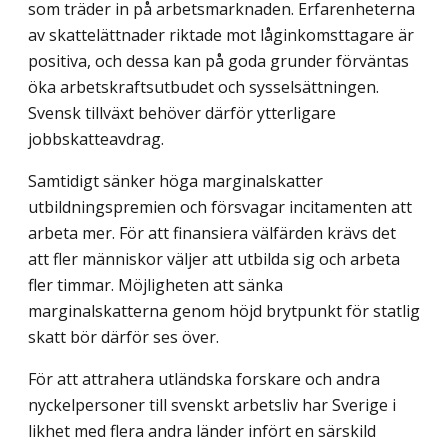
som träder in på arbetsmarknaden. Erfarenheterna
av skattelättnader riktade mot låg­inkomsttagare är
positiva, och dessa kan på goda grunder förväntas
öka arbetskrafts­utbudet och sysselsättningen.
Svensk tillväxt behöver därför ytterligare
jobbskatte­avdrag.
Samtidigt sänker höga marginalskatter
utbildningspremien och försvagar incitamenten att
arbeta mer. För att finansiera välfärden krävs det
att fler människor väljer att utbilda sig och arbeta
fler timmar. Möjligheten att sänka
marginalskatterna genom höjd brytpunkt för statlig
skatt bör därför ses över.
För att attrahera utländska forskare och andra
nyckelpersoner till svenskt arbetsliv har Sverige i
likhet med flera andra länder infört en särskild