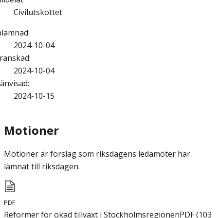
Civilutskottet
nlämnad
:
2024-10-04
ranskad
:
2024-10-04
änvisad
:
2024-10-15
Motioner
Motioner är förslag som riksdagens ledamöter har
lämnat till riksdagen.
PDF
Reformer för ökad tillväxt i Stockholmsregionen
PDF
(
103