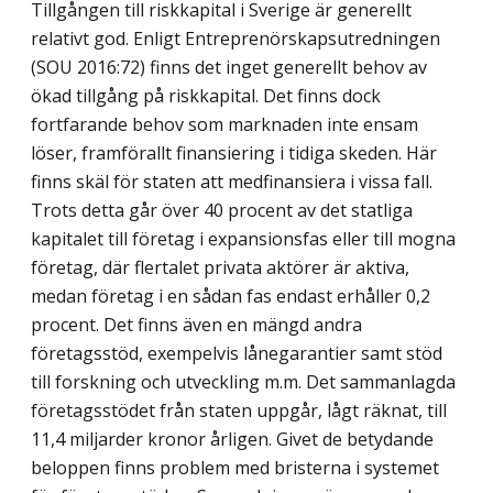
Tillgången till riskkapital i Sverige är generellt
relativt god. Enligt Entreprenörskaps­utredningen
(SOU 2016:72) finns det inget generellt behov av
ökad tillgång på risk­kapital. Det finns dock
fortfarande behov som marknaden inte ensam
löser, framförallt finansiering i tidiga skeden. Här
finns skäl för staten att medfinansiera i vissa fall.
Trots detta går över 40 procent av det statliga
kapitalet till företag i expansionsfas eller till mogna
företag, där flertalet privata aktörer är aktiva,
medan företag i en sådan fas endast erhåller 0,2
procent. Det finns även en mängd andra
företagsstöd, exempelvis lånegarantier samt stöd
till forskning och utveckling m.m. Det sammanlagda
företags­stödet från staten uppgår, lågt räknat, till
11,4 miljarder kronor årligen. Givet de betydande
beloppen finns problem med bristerna i systemet