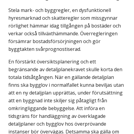
Stela mark- och byggregler, en dysfunktionell
hyresmarknad och skatteregler som missgynnar
rörlighet hämmar idag tillgången på bostäder och
verkar också tillväxt­hämmande. Överregleringen
försämrar bostadsförsörjningen och gör
byggtakten svårprognostiserad.
En förstärkt översiktsplanering och ett
begränsande av detaljplanekravet skulle korta den
totala tidsåtgången. När en gällande detaljplan
finns ska bygglov i normalfallet kunna beviljas utan
att en ny detaljplan upprättas, under förutsättning
att en byggnad inte skiljer sig påtagligt från
omkringliggande bebyggelse. Att införa en
tidsgräns för handläggning av överklagade
detaljplaner och bygglov hos överprövande
instanser bör övervägas. Detsamma ska gälla om