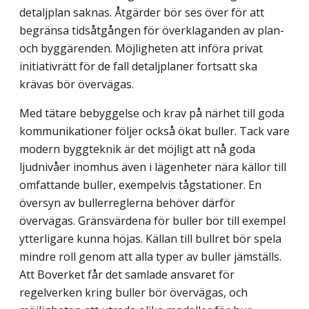
detaljplan saknas. Åtgärder bör ses över för att
begränsa tidsåtgången för överklaganden av plan-
och byggärenden. Möjligheten att införa privat
initiativrätt för de fall detaljplaner fortsatt ska
krävas bör övervägas.
Med tätare bebyggelse och krav på närhet till goda
kommunikationer följer också ökat buller. Tack vare
modern byggteknik är det möjligt att nå goda
ljudnivåer inomhus även i lägenheter nära källor till
omfattande buller, exempelvis tågstationer. En
översyn av bullerreglerna behöver därför
övervägas. Gränsvärdena för buller bör till exempel
ytterligare kunna höjas. Källan till bullret bör spela
mindre roll genom att alla typer av buller jämställs.
Att Boverket får det samlade ansvaret för
regelverken kring buller bör övervägas, och