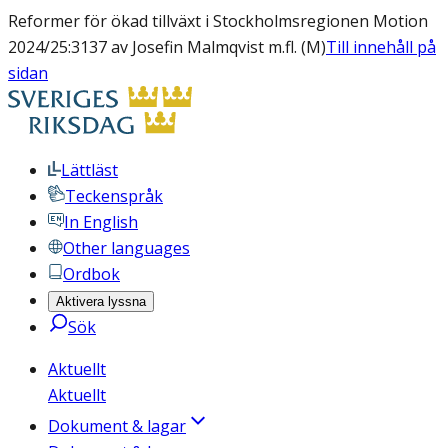
Reformer för ökad tillväxt i Stockholmsregionen Motion
2024/25:3137 av Josefin Malmqvist m.fl. (M)
Till innehåll på
sidan
Lättläst
Teckenspråk
In English
Other languages
Ordbok
Aktivera lyssna
Sök
Aktuellt
Aktuellt
Dokument & lagar