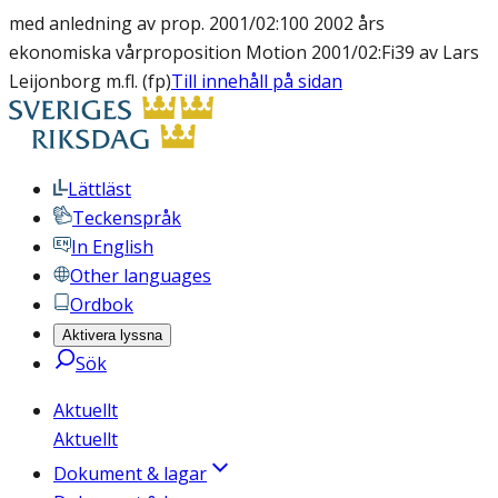
med anledning av prop. 2001/02:100 2002 års
ekonomiska vårproposition Motion 2001/02:Fi39 av Lars
Leijonborg m.fl. (fp)
Till innehåll på sidan
Lättläst
Teckenspråk
In English
Other languages
Ordbok
Aktivera lyssna
Sök
Aktuellt
Aktuellt
Dokument & lagar