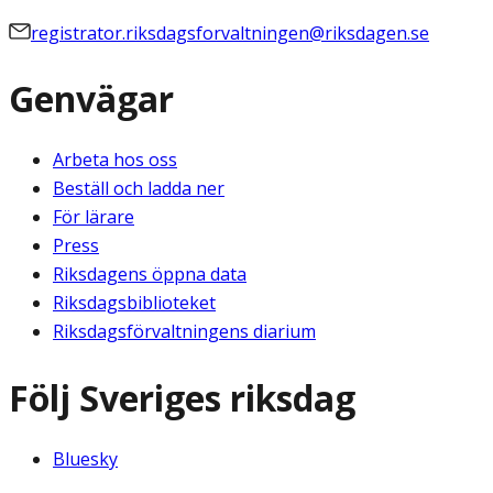
registrator.riksdagsforvaltningen@riksdagen.se
Genvägar
Arbeta hos oss
Beställ och ladda ner
För lärare
Press
Riksdagens öppna data
Riksdagsbiblioteket
Riksdagsförvaltningens diarium
Följ Sveriges riksdag
Bluesky