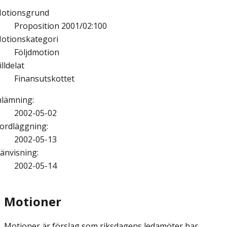
otionsgrund
Proposition 2001/02:100
otionskategori
Följdmotion
illdelat
Finansutskottet
nlämning
:
2002-05-02
ordläggning
:
2002-05-13
änvisning
:
2002-05-14
Motioner
Motioner är förslag som riksdagens ledamöter har