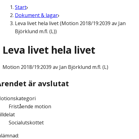
Start
Dokument & lagar
Leva livet hela livet (Motion 2018/19:2039 av Jan
Björklund m.fl. (L))
Leva livet hela livet
Motion
2018/19:2039 av Jan Björklund m.fl. (L)
Ärendet är avslutat
otionskategori
Fristående motion
illdelat
Socialutskottet
nlämnad
: