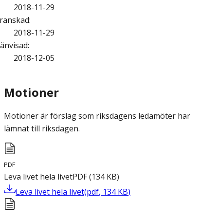
2018-11-29
ranskad
:
2018-11-29
änvisad
:
2018-12-05
Motioner
Motioner är förslag som riksdagens ledamöter har
lämnat till riksdagen.
PDF
Leva livet hela livet
PDF
(
134
KB
)
Leva livet hela livet
(
pdf
,
134
KB
)