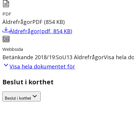
PDF
Äldrefrågor
PDF
(
854
KB
)
Äldrefrågor
(
pdf
,
854
KB
)
Webbsida
Betänkande 2018/19:SoU13 Äldrefrågor
Visa hela 
Visa hela dokumentet för
Beslut i korthet
Beslut i korthet