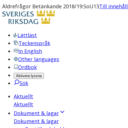
Äldrefrågor Betänkande 2018/19:SoU13
Till innehål
Lättläst
Teckenspråk
In English
Other languages
Ordbok
Aktivera lyssna
Sök
Aktuellt
Aktuellt
Dokument & lagar
Dokument & lagar