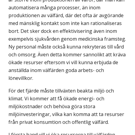
automatisera många processer, än inom
produktionen av välfärd, där det ofta är avgörande
med mänsklig kontakt som inte kan rationaliseras
bort. Det sker dock en effektivisering även inom
exempelvis sjukvården genom medicinska framsteg.
Ny personal måste också kunna rekryteras till vård
och omsorg. Även detta kommer sannolikt att kräva
ökade resurser eftersom vi vill kunna erbjuda de
anställda inom välfärden goda arbets- och
lönevillkor.
För det fjärde måste tillväxten beakta miljö och
klimat. Vi kommer att få ökade energi- och
miljökostnader och behöva göra stora
miljöinvesteringar, vilka kan komma att ta resurser
från privat konsumtion och offentlig välfärd.
I första hand vill vi öka resurserna till välfärden