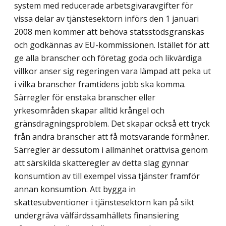
system med reducerade arbetsgivaravgifter för
vissa delar av tjänstesektorn införs den 1 januari
2008 men kommer att behöva statsstödsgranskas
och godkännas av EU-kommissionen. Istället för att
ge alla branscher och företag goda och likvärdiga
villkor anser sig regeringen vara lämpad att peka ut
i vilka branscher framtidens jobb ska komma.
Särregler för enstaka branscher eller
yrkesområden skapar alltid krångel och
gränsdragningsproblem. Det skapar också ett tryck
från andra branscher att få motsvarande förmåner.
Särregler är dessutom i allmänhet orättvisa genom
att särskilda skatteregler av detta slag gynnar
konsumtion av till exempel vissa tjänster framför
annan konsumtion. Att bygga in
skattesubventioner i tjänstesektorn kan på sikt
undergräva välfärdssamhällets finansiering