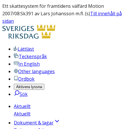
Ett skattesystem för framtidens välfärd Motion
2007/08:Sk391 av Lars Johansson m.fl. (s)
Till innehåll på
sidan
Lättläst
Teckenspråk
In English
Other languages
Ordbok
Aktivera lyssna
Sök
Aktuellt
Aktuellt
Dokument & lagar