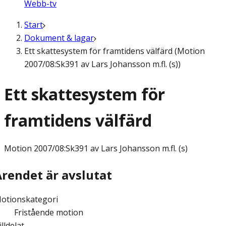
Webb-tv
Start
Dokument & lagar
Ett skattesystem för framtidens välfärd (Motion
2007/08:Sk391 av Lars Johansson m.fl. (s))
Ett skattesystem för
framtidens välfärd
Motion
2007/08:Sk391 av Lars Johansson m.fl. (s)
Ärendet är avslutat
otionskategori
Fristående motion
illdelat