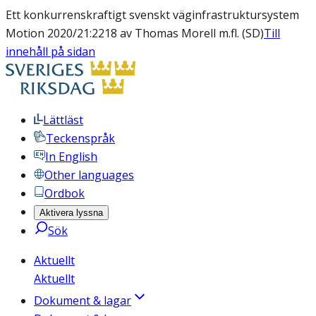
Ett konkurrenskraftigt svenskt väginfrastruktursystem
Motion 2020/21:2218 av Thomas Morell m.fl. (SD)
Till
innehåll på sidan
Lättläst
Teckenspråk
In English
Other languages
Ordbok
Aktivera lyssna
Sök
Aktuellt
Aktuellt
Dokument & lagar