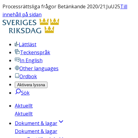
Processrättsliga frågor Betänkande 2020/21:JuU25
Till
innehåll på sidan
Lättläst
Teckenspråk
In English
Other languages
Ordbok
Aktivera lyssna
Sök
Aktuellt
Aktuellt
Dokument & lagar
Dokument & lagar