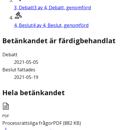
3,
Debatt
3 av 4, Debatt, genomförd
4,
Beslut
4 av 4, Beslut, genomförd
Betänkandet är färdigbehandlat
Debatt
2021-05-05
Beslut fattades
2021-05-19
Hela betänkandet
PDF
Processrättsliga frågor
PDF
(
882
KB
)