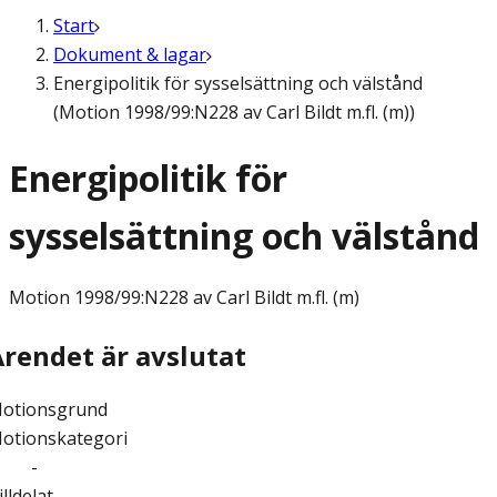
Start
Dokument & lagar
Energipolitik för sysselsättning och välstånd
(Motion 1998/99:N228 av Carl Bildt m.fl. (m))
Energipolitik för
sysselsättning och välstånd
Motion
1998/99:N228 av Carl Bildt m.fl. (m)
Ärendet är avslutat
otionsgrund
otionskategori
-
illdelat