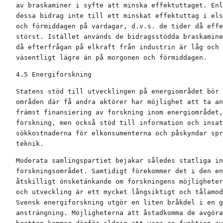
av braskaminer i syfte att minska effektuttaget. Enl
dessa bidrag inte till ett minskat effektuttag i els
och förmiddagen på vardagar, d.v.s. de tider då effe
störst. Istället används de bidragsstödda braskamine
då efterfrågan på elkraft från industrin är låg och 
väsentligt lägre än på morgonen och förmiddagen.
4.5 Energiforskning
Statens stöd till utvecklingen på energiområdet bör 
områden där få andra aktörer har möjlighet att ta an
främst finansiering av forskning inom energiområdet,
forskning, men också stöd till information och insat
sökkostnaderna för elkonsumenterna och påskyndar spr
teknik.
Moderata samlingspartiet bejakar således statliga in
forskningsområdet. Samtidigt förekommer det i den en
åtskilligt önsketänkande om forskningens möjligheter
och utveckling är ett mycket långsiktigt och tålamod
Svensk energiforskning utgör en liten bråkdel i en g
ansträngning. Möjligheterna att åstadkomma de avgöra