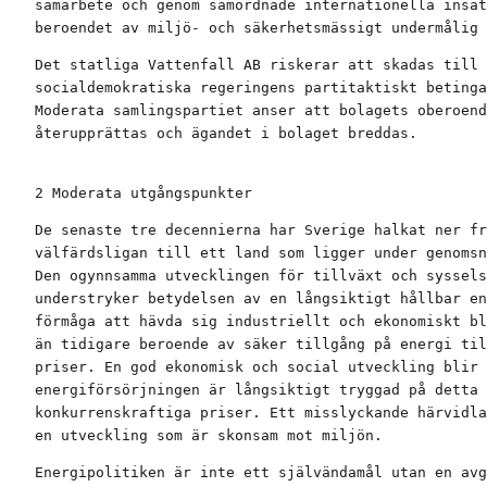
samarbete och genom samordnade internationella insat
beroendet av miljö- och säkerhetsmässigt undermålig 
Det statliga Vattenfall AB riskerar att skadas till 
socialdemokratiska regeringens partitaktiskt betinga
Moderata samlingspartiet anser att bolagets oberoend
återupprättas och ägandet i bolaget breddas.
2 Moderata utgångspunkter
De senaste tre decennierna har Sverige halkat ner fr
välfärdsligan till ett land som ligger under genomsn
Den ogynnsamma utvecklingen för tillväxt och syssels
understryker betydelsen av en långsiktigt hållbar en
förmåga att hävda sig industriellt och ekonomiskt bl
än tidigare beroende av säker tillgång på energi til
priser. En god ekonomisk och social utveckling blir 
energiförsörjningen är långsiktigt tryggad på detta 
konkurrenskraftiga priser. Ett misslyckande härvidla
en utveckling som är skonsam mot miljön.
Energipolitiken är inte ett självändamål utan en avg