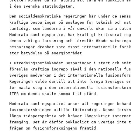
brotten kommer därför aldrig att vara en funktion av
i den svenska statsbudgeten.
Den socialdemokratiska regeringen har under de senas
kraftiga besparingar på anslagen för teknisk och nat
samtidigt som länderna i vår omvärld ökar sina satsn
Moderata samlingspartiet har kraftigt kritiserat reg
denna viktiga forskning och föreslår ökade satsninga
besparingar drabbar inte minst internationellt forsk
stor betydelse på energiområdet.
I utredningsbetänkandet Besparingar i stort och småt
föreslås kraftiga ingrepp såväl i den nationella fus
Sveriges medverkan i det internationella fusionsfors
Regeringen valde därtill att inte förnya Sveriges er
för nästa steg i den internationella fusionsforsknin
ITER om denna skulle komma till stånd.
Moderata samlingspartiet anser att regeringen behand
fusionsforskningen alltför lättvindigt. Denna forskn
långa tidsperspektiv och kräver långsiktigt internat
framgång. Det är därför beklagligt om Sverige inte t
frågan om fusionsforskningens framtid.