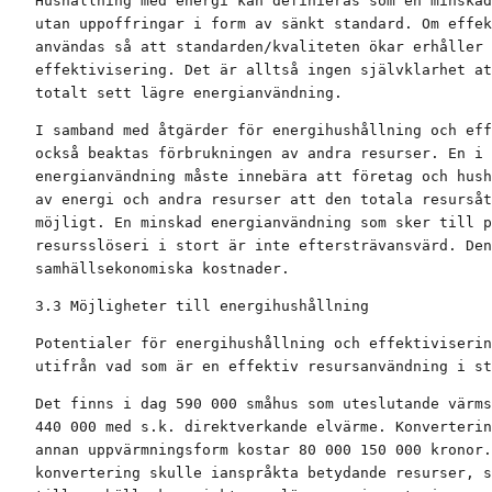
Hushållning med energi kan definieras som en minskad
utan uppoffringar i form av sänkt standard. Om effek
användas så att standarden/kvaliteten ökar erhåller 
effektivisering. Det är alltså ingen självklarhet at
totalt sett lägre energianvändning.
I samband med åtgärder för energihushållning och eff
också beaktas förbrukningen av andra resurser. En i 
energianvändning måste innebära att företag och hush
av energi och andra resurser att den totala resursåt
möjligt. En minskad energianvändning som sker till p
resursslöseri i stort är inte eftersträvansvärd. Den
samhällsekonomiska kostnader.
3.3 Möjligheter till energihushållning
Potentialer för energihushållning och effektiviserin
utifrån vad som är en effektiv resursanvändning i st
Det finns i dag 590 000 småhus som uteslutande värms
440 000 med s.k. direktverkande elvärme. Konverterin
annan uppvärmningsform kostar 80 000 150 000 kronor.
konvertering skulle ianspråkta betydande resurser, s