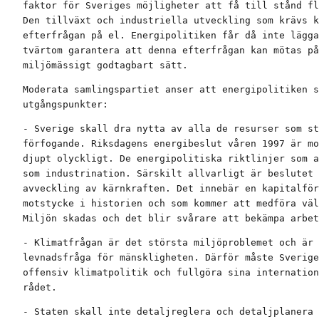
faktor för Sveriges möjligheter att få till stånd fl
Den tillväxt och industriella utveckling som krävs k
efterfrågan på el. Energipolitiken får då inte lägga
tvärtom garantera att denna efterfrågan kan mötas på
miljömässigt godtagbart sätt.
Moderata samlingspartiet anser att energipolitiken s
utgångspunkter:
- Sverige skall dra nytta av alla de resurser som st
förfogande. Riksdagens energibeslut våren 1997 är mo
djupt olyckligt. De energipolitiska riktlinjer som a
som industrination. Särskilt allvarligt är beslutet 
avveckling av kärnkraften. Det innebär en kapitalför
motstycke i historien och som kommer att medföra väl
Miljön skadas och det blir svårare att bekämpa arbet
- Klimatfrågan är det största miljöproblemet och är 
levnadsfråga för mänskligheten. Därför måste Sverige
offensiv klimatpolitik och fullgöra sina internation
rådet.
- Staten skall inte detaljreglera och detaljplanera 