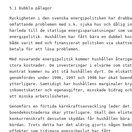
5.1 Dubbla pålagor
Ryckigheten i den svenska energipolitiken har drabba
omfattande problemen med s.k. sjuka hus och dålig in
härleda till de statliga energisparsatsningar som va
energipolitik. Hushållen har fått bära en dubbel kos
både varit med och finansierat politiken via skattse
betala för att lösa problemen.
Med nuvarande energipolitik kommer hushållen återige
stora kostnader. De investeringar i elvärme som stat
muntrat kommer nu att stå hushållen dyrt. De elskatt
genomfördes under 1996, 1997 och 1998 har ökat boend
ytterligare. Samtidigt har hushållens marginaler kry
inkomstskatter och egenavgifter, minskade bidrag och
att minska arbetslösheten.
Genomförs en förtida kärnkraftsavveckling leder det 
boendekostnaderna ökar ytterligare. Skall den elinte
konkurrenskraft dessutom skyddas får hushållen bära 
bördan. Trots detta har det aldrig gjorts någon bedö
effekter som tidigare energibeslut har fått.