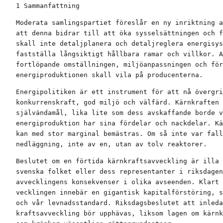
1 Sammanfattning
Moderata samlingspartiet föreslår en ny inriktning a
att denna bidrar till att öka sysselsättningen och f
skall inte detaljplanera och detaljreglera energisys
fastställa långsiktigt hållbara ramar och villkor. A
fortlöpande omställningen, miljöanpassningen och för
energiproduktionen skall vila på producenterna.
Energipolitiken är ett instrument för att nå övergri
konkurrenskraft, god miljö och välfärd. Kärnkraften 
självändamål, lika lite som dess avskaffande borde v
energiproduktion har sina fördelar och nackdelar. Kä
kan med stor marginal bemästras. Om så inte var fall
nedläggning, inte av en, utan av tolv reaktorer.
Beslutet om en förtida kärnkraftsavveckling är illa 
svenska folket eller dess representanter i riksdagen
avvecklingens konsekvenser i olika avseenden. Klart 
vecklingen innebär en gigantisk kapitalförstöring, s
och vår levnadsstandard. Riksdagsbeslutet att inleda
kraftsavveckling bör upphävas, liksom lagen om kärnk