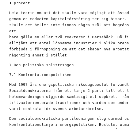
1 procent.
Hela teorin om att det skulle vara möjligt att åstad
genom en medveten kapitalförstöring ter sig bisarr. 
skulle det heller inte finnas några skäl att begräns
att

bara gälla en eller två reaktorer i Barsebäck. Då fi
alltjämt ett antal lönsamma industrier i olika brans
förbjuda i förhoppning om att det skapar nya arbetst
någonting annat i stället.
7 Den politiska splittringen
7.1 Konfrontationspolitiken
Med 1997 års energipolitiska riksdagsbeslut förvandl
Socialdemokraterna från ett linje 2-parti till ett l
helomvändningen utgjorde samtidigt ett uppbrott från
tillväxtorienterade traditioner och värden som under
varit centrala för svensk arbetarrörelse.
Den socialdemokratiska partiledningen slog därmed oc
konfrontationslinje i energipolitiken. Beslutet utma