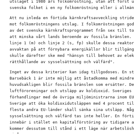
utslaget i 1980 års folkomröstning, utan att först u
svenska folket i en ny folkomröstning eller i allmän
Att nu inleda en förtida kärnkraftsavveckling stride
mot folkomröstningens utslag. I folkomröstningen god
av det svenska kärnkraftsprogrammet från sex till to
att minska vårt lands beroende av fossila bränslen. 
linje 1 (m) och linje 2 (s, fp) skulle dessa reaktor
avvaktan på att förnybara energikällor blir tillgäng
skulle därefter ske med "hänsyn till behovet av elek
rätthållande av sysselsättning och välfärd".
Inget av dessa kriterier kan idag tillgodoses. En st
Barsebäck 1 är inte möjlig att åstadkomma med mindre
huvudsakligen blir fossila bränslen som ersätter. De
luftföroreningar och utsläpp av koldioxid. Sveriges 
förhandlingar med de övriga miljöministrarna inom EU
Sverige att öka koldioxidutsläppen med 4 procent til
flesta andra EU-länder skall sänka sina utsläpp. Någ
sysselsättning och välfärd tas inte heller. En förti
innebär i stället en kapitalförstöring av tidigare a
kommer dessutom till stånd i ett läge när arbetslösh