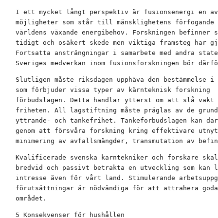
I ett mycket långt perspektiv är fusionsenergi en av
möjligheter som står till mänsklighetens förfogande 
världens växande energibehov. Forskningen befinner s
tidigt och osäkert skede men viktiga framsteg har gj
Fortsatta ansträngningar i samarbete med andra state
Sveriges medverkan inom fusionsforskningen bör därfö
Slutligen måste riksdagen upphäva den bestämmelse i 
som förbjuder vissa typer av kärnteknisk forskning  
förbudslagen. Detta handlar ytterst om att slå vakt 
friheten. All lagstiftning måste präglas av de grund
yttrande- och tankefrihet. Tankeförbudslagen kan där
genom att försvåra forskning kring effektivare utnyt
minimering av avfallsmängder, transmutation av befin
Kvalificerade svenska kärntekniker och forskare skal
bredvid och passivt betrakta en utveckling som kan l
intresse även för vårt land. Stimulerande arbetsuppg
förutsättningar är nödvändiga för att attrahera goda
området.
5 Konsekvenser för hushållen