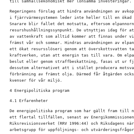
till samhällsekonomiskt mer lönsamma investeringar.
Regeringens förslag att hindra användningen av avkop
i fjärrvärmesystemen leder inte heller till en ökad 
Snarare blir fallet det motsatta, eftersom elpannorn
resurshushållningssynpunkt. De utnyttjas idag för at
av vattenkraft som alltid kommer att finnas under vi
främst vår och sommar. Hindras användningen av elpan
ett ökat resursslöseri genom att överskottsvatten ta
kraftverken, utan att energin tas till vara. Om elpa
beslut eller genom straffbeskattning, fasas ut ur fj
dessutom alternativet att i stället producera motsva
förbränning av främst olja. Därmed får åtgärden ocks
kvenser för vår miljö.
4 Energipolitiska program
4.1 Erfarenheter
De energipolitiska program som har gällt fram till n
ett flertal tillfällen, senast av Energikommissionen
Riksrevisionsverket (RRV 1996:44) och Riksdagens när
arbetsgrupp för uppföljnings- och utvärderingsfrågor