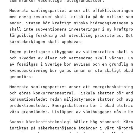
som kränker väsentliga rättsgrundsatser.
Moderata samlingspartiet anser att effektiviseringen
med energiresurser skall fortsätta på de villkor som
anger. Staten bör kraftigt minska bidragsgivningen p
skall inte subventionera investeringar i ny kraftpro
långsiktig forskning och utveckling prioriteras. Det
kärntekniklagen skall upphävas.
Ingen ytterligare utbyggnad av vattenkraften skall s
och skyddet av älvar och vattendrag skall värnas. En
av fossilgas i Sverige bör avvisas och en grundlig m
kvensbeskrivning bör göras innan en storskaligt ökad
genomförs.
Moderata samlingspartiet anser att energibeskattning
och göras konkurrensneutral. Fiskala skatter bör end
konsumtionsledet medan miljöstyrande skatter och avg
produktionsledet. Energiskatterna bör i ökad utsträc
våra grannländer. Utsläppen av växthusgaser måste be
Svensk kärnkraftsteknologi håller hög standard. Kärn
inriktas på säkerhetshöjande åtgärder i vårt närområ