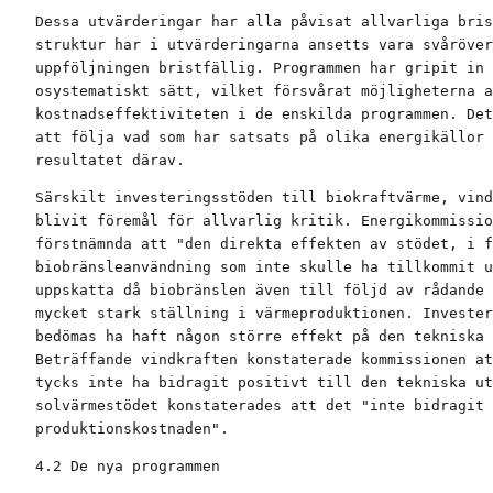
Dessa utvärderingar har alla påvisat allvarliga bris
struktur har i utvärderingarna ansetts vara svåröver
uppföljningen bristfällig. Programmen har gripit in 
osystematiskt sätt, vilket försvårat möjligheterna a
kostnadseffektiviteten i de enskilda programmen. Det
att följa vad som har satsats på olika energikällor 
resultatet därav.
Särskilt investeringsstöden till biokraftvärme, vind
blivit föremål för allvarlig kritik. Energikommissio
förstnämnda att "den direkta effekten av stödet, i f
biobränsleanvändning som inte skulle ha tillkommit u
uppskatta då biobränslen även till följd av rådande 
mycket stark ställning i värmeproduktionen. Invester
bedömas ha haft någon större effekt på den tekniska 
Beträffande vindkraften konstaterade kommissionen at
tycks inte ha bidragit positivt till den tekniska ut
solvärmestödet konstaterades att det "inte bidragit 
produktionskostnaden".
4.2 De nya programmen