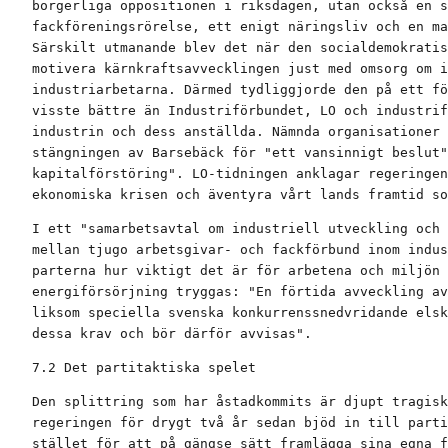
borgerliga oppositionen i riksdagen, utan också en s
fackföreningsrörelse, ett enigt näringsliv och en ma
Särskilt utmanande blev det när den socialdemokratis
motivera kärnkraftsavvecklingen just med omsorg om i
industriarbetarna. Därmed tydliggjorde den på ett fö
visste bättre än Industriförbundet, LO och industrif
industrin och dess anställda. Nämnda organisationer 
stängningen av Barsebäck för "ett vansinnigt beslut"
kapitalförstöring". LO-tidningen anklagar regeringen
ekonomiska krisen och äventyra vårt lands framtid so
I ett "samarbetsavtal om industriell utveckling och 
mellan tjugo arbetsgivar- och fackförbund inom indus
parterna hur viktigt det är för arbetena och miljön 
energiförsörjning tryggas: "En förtida avveckling av
liksom speciella svenska konkurrenssnedvridande elsk
dessa krav och bör därför avvisas".
7.2 Det partitaktiska spelet
Den splittring som har åstadkommits är djupt tragisk
regeringen för drygt två år sedan bjöd in till parti
stället för att på gängse sätt framlägga sina egna f