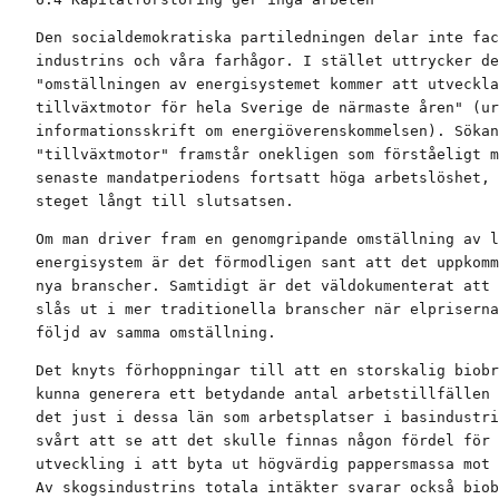
Den socialdemokratiska partiledningen delar inte fac
industrins och våra farhågor. I stället uttrycker de
"omställningen av energisystemet kommer att utveckla
tillväxtmotor för hela Sverige de närmaste åren" (ur
informationsskrift om energiöverenskommelsen). Sökan
"tillväxtmotor" framstår onekligen som förståeligt m
senaste mandatperiodens fortsatt höga arbetslöshet, 
steget långt till slutsatsen.
Om man driver fram en genomgripande omställning av l
energisystem är det förmodligen sant att det uppkomm
nya branscher. Samtidigt är det väldokumenterat att 
slås ut i mer traditionella branscher när elpriserna
följd av samma omställning.
Det knyts förhoppningar till att en storskalig biobr
kunna generera ett betydande antal arbetstillfällen 
det just i dessa län som arbetsplatser i basindustri
svårt att se att det skulle finnas någon fördel för 
utveckling i att byta ut högvärdig pappersmassa mot 
Av skogsindustrins totala intäkter svarar också biob