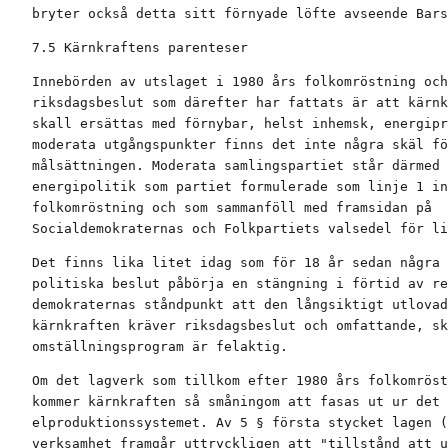
bryter också detta sitt förnyade löfte avseende Bars
7.5 Kärnkraftens parenteser
Innebörden av utslaget i 1980 års folkomröstning och
riksdagsbeslut som därefter har fattats är att kärnk
skall ersättas med förnybar, helst inhemsk, energipr
moderata utgångspunkter finns det inte några skäl fö
målsättningen. Moderata samlingspartiet står därmed 
energipolitik som partiet formulerade som linje 1 in
folkomröstning och som sammanföll med framsidan på

Socialdemokraternas och Folkpartiets valsedel för li
Det finns lika litet idag som för 18 år sedan några 
politiska beslut påbörja en stängning i förtid av re
demokraternas ståndpunkt att den långsiktigt utlovad
kärnkraften kräver riksdagsbeslut och omfattande, sk
omställningsprogram är felaktig.
Om det lagverk som tillkom efter 1980 års folkomröst
kommer kärnkraften så småningom att fasas ut ur det 
elproduktionssystemet. Av 5 § första stycket lagen (
verksamhet framgår uttryckligen att "tillstånd att u