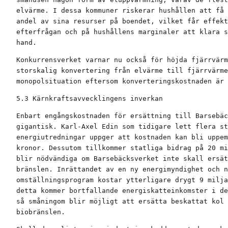
elvärme. I dessa kommuner riskerar hushållen att få 
andel av sina resurser på boendet, vilket får effekt
efterfrågan och på hushållens marginaler att klara s
hand.
Konkurrensverket varnar nu också för höjda fjärrvärm
storskalig konvertering från elvärme till fjärrvärme
monopolsituation eftersom konverteringskostnaden är 
5.3 Kärnkraftsavvecklingens inverkan
Enbart engångskostnaden för ersättning till Barsebäc
gigantisk. Karl-Axel Edin som tidigare lett flera st
energiutredningar uppger att kostnaden kan bli uppem
kronor. Dessutom tillkommer statliga bidrag på 20 mi
blir nödvändiga om Barsebäcksverket inte skall ersät
bränslen. Inrättandet av en ny energimyndighet och n
omställningsprogram kostar ytterligare drygt 9 milja
detta kommer bortfallande energiskatteinkomster i de
så småningom blir möjligt att ersätta beskattat kol 
biobränslen.