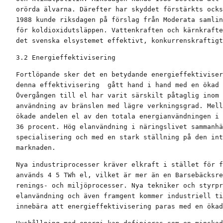
orörda älvarna. Därefter har skyddet förstärkts ocks
1988 kunde riksdagen på förslag från Moderata samlin
för koldioxidutsläppen. Vattenkraften och kärnkrafte
det svenska elsystemet effektivt, konkurrenskraftigt
3.2 Energieffektivisering
Fortlöpande sker det en betydande energieffektiviser
denna effektivisering  gått hand i hand med en ökad 
Övergången till el har varit särskilt påtaglig inom 
användning av bränslen med lägre verkningsgrad. Mell
ökade andelen el av den totala energianvändningen i 
36 procent. Hög elanvändning i näringslivet sammanhä
specialisering och med en stark ställning på den int
marknaden.
Nya industriprocesser kräver elkraft i stället för f
används 4 5 TWh el, vilket är mer än en Barsebäcksre
renings- och miljöprocesser. Nya tekniker och styrpr
elanvändning och även framgent kommer industriell ti
innebära att energieffektivisering paras med en ökad