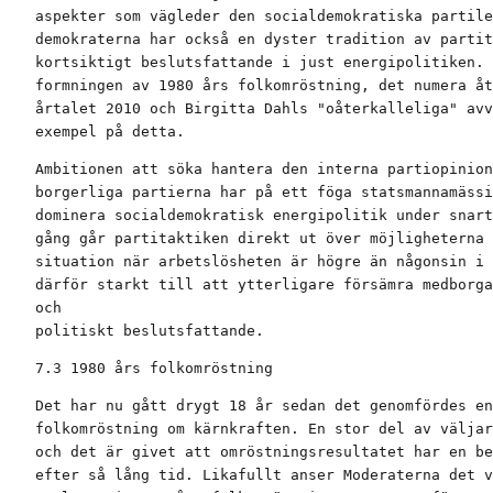
aspekter som vägleder den socialdemokratiska partile
demokraterna har också en dyster tradition av partit
kortsiktigt beslutsfattande i just energipolitiken. 
formningen av 1980 års folkomröstning, det numera åt
årtalet 2010 och Birgitta Dahls "oåterkalleliga" avv
exempel på detta.
Ambitionen att söka hantera den interna partiopinion
borgerliga partierna har på ett föga statsmannamässi
dominera socialdemokratisk energipolitik under snart
gång går partitaktiken direkt ut över möjligheterna 
situation när arbetslösheten är högre än någonsin i 
därför starkt till att ytterligare försämra medborga
och

politiskt beslutsfattande.
7.3 1980 års folkomröstning
Det har nu gått drygt 18 år sedan det genomfördes en
folkomröstning om kärnkraften. En stor del av väljar
och det är givet att omröstningsresultatet har en be
efter så lång tid. Likafullt anser Moderaterna det v