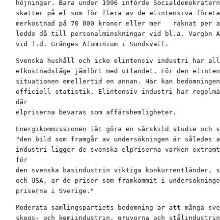
höjningar. Bara under 1996 införde Socialdemokratern
skatter på el som för flera av de elintensiva företa
merkostnad på 70 000 kronor eller mer   räknat per a
ledde då till personalminskningar vid bl.a. Vargön A
vid f.d. Gränges Aluminium i Sundsvall.
Svenska hushåll och icke elintensiv industri har all
elkostnadsläge jämfört med utlandet. För den elinten
situationen emellertid en annan. Här kan bedömningen
officiell statistik. Elintensiv industri har regelmä
där

elpriserna bevaras som affärshemligheter.
Energikommissionen lät göra en särskild studie och s
"den bild som framgår av undersökningen är således a
industri ligger de svenska elpriserna varken extremt
för

den svenska basindustrin viktiga konkurrentländer, s
och USA, är de priser som framkommit i undersökninge
priserna i Sverige."
Moderata samlingspartiets bedömning är att många sve
skogs- och kemiindustrin, gruvorna och stålindustrin