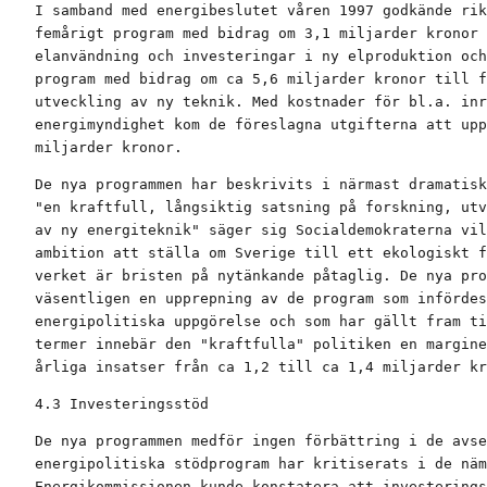
I samband med energibeslutet våren 1997 godkände rik
femårigt program med bidrag om 3,1 miljarder kronor 
elanvändning och investeringar i ny elproduktion och
program med bidrag om ca 5,6 miljarder kronor till f
utveckling av ny teknik. Med kostnader för bl.a. inr
energimyndighet kom de föreslagna utgifterna att upp
miljarder kronor.
De nya programmen har beskrivits i närmast dramatisk
"en kraftfull, långsiktig satsning på forskning, utv
av ny energiteknik" säger sig Socialdemokraterna vil
ambition att ställa om Sverige till ett ekologiskt f
verket är bristen på nytänkande påtaglig. De nya pro
väsentligen en upprepning av de program som infördes
energipolitiska uppgörelse och som har gällt fram ti
termer innebär den "kraftfulla" politiken en margine
årliga insatser från ca 1,2 till ca 1,4 miljarder kr
4.3 Investeringsstöd
De nya programmen medför ingen förbättring i de avse
energipolitiska stödprogram har kritiserats i de näm
Energikommissionen kunde konstatera att investerings