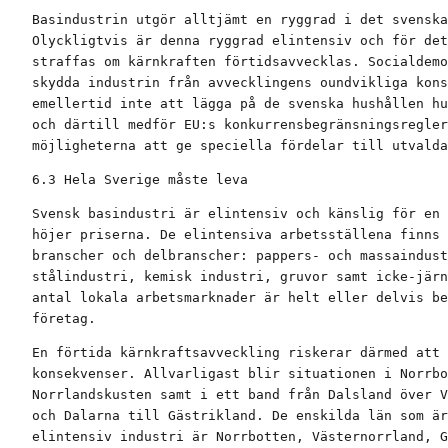
Basindustrin utgör alltjämt en ryggrad i det svenska
Olyckligtvis är denna ryggrad elintensiv och för det
straffas om kärnkraften förtidsavvecklas. Socialdemo
skydda industrin från avvecklingens oundvikliga kons
emellertid inte att lägga på de svenska hushållen hu
och därtill medför EU:s konkurrensbegränsningsregler
möjligheterna att ge speciella fördelar till utvalda
6.3 Hela Sverige måste leva
Svensk basindustri är elintensiv och känslig för en 
höjer priserna. De elintensiva arbetsställena finns 
branscher och delbranscher: pappers- och massaindust
stålindustri, kemisk industri, gruvor samt icke-järn
antal lokala arbetsmarknader är helt eller delvis be
företag.
En förtida kärnkraftsavveckling riskerar därmed att 
konsekvenser. Allvarligast blir situationen i Norrbo
Norrlandskusten samt i ett band från Dalsland över V
och Dalarna till Gästrikland. De enskilda län som är
elintensiv industri är Norrbotten, Västernorrland, G