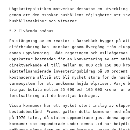
Högskattepolitiken motverkar dessutom en utveckling 
genom att den minskar hushållens möjligheter att inv
hushållsmaskiner och vitvaror.
5.2 Elvärmda småhus
En stängning av en reaktor i Barsebäck bygger på att
elförbrukning kan  minskas genom övergång från elupp
annan uppvärmning. Både regeringen och Villaägarnas 
uppskattar kostnaden för en konvertering av ett småh
direktverkande el till mellan 80 000 och 150 000 kro
skattefinansierade investeringsbidrag på 30 procent 
kostnaderna alltså att bli mycket stora för de hushå
värmesystem för att undkomma höjda elpriser. Varje b
tvingas betala mellan 55 000 och 105 000 kronor ur e
förutsättning att de beviljas bidraget.
Vissa kommuner har ett mycket stort inslag av eluppv
bostadsbestånd. Främst gäller detta kommuner med mån
på 1970-talet, då staten uppmuntrade just denna uppv
kommuner som expanderade under denna tid har betydli
småhusen någon form av eluppvärmning, varav de flest