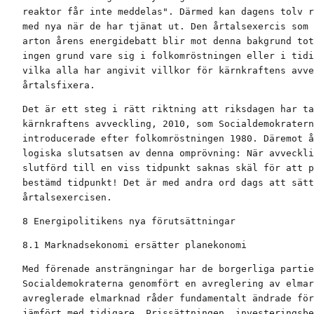
reaktor får inte meddelas". Därmed kan dagens tolv r
med nya när de har tjänat ut. Den årtalsexercis som 
arton årens energidebatt blir mot denna bakgrund tot
ingen grund vare sig i folkomröstningen eller i tidi
vilka alla har angivit villkor för kärnkraftens avve
årtalsfixera.
Det är ett steg i rätt riktning att riksdagen har ta
kärnkraftens avveckling, 2010, som Socialdemokratern
introducerade efter folkomröstningen 1980. Däremot å
logiska slutsatsen av denna omprövning: När avveckli
slutförd till en viss tidpunkt saknas skäl för att p
bestämd tidpunkt! Det är med andra ord dags att sätt
årtalsexercisen.
8 Energipolitikens nya förutsättningar
8.1 Marknadsekonomi ersätter planekonomi
Med förenade ansträngningar har de borgerliga partie
Socialdemokraterna genomfört en avreglering av elmar
avreglerade elmarknad råder fundamentalt ändrade för
jämfört med tidigare. Prissättningen, investeringsbe