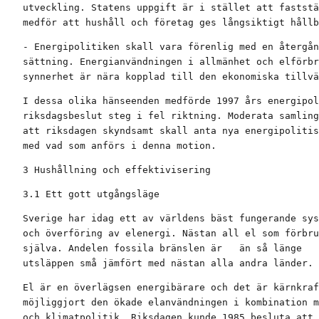
utveckling. Statens uppgift är i stället att faststä
medför att hushåll och företag ges långsiktigt hållb
- Energipolitiken skall vara förenlig med en återgån
sättning. Energianvändningen i allmänhet och elförbr
synnerhet är nära kopplad till den ekonomiska tillvä
I dessa olika hänseenden medförde 1997 års energipol
riksdagsbeslut steg i fel riktning. Moderata samling
att riksdagen skyndsamt skall anta nya energipolitis
med vad som anförs i denna motion.
3 Hushållning och effektivisering
3.1 Ett gott utgångsläge
Sverige har idag ett av världens bäst fungerande sys
och överföring av elenergi. Nästan all el som förbru
själva. Andelen fossila bränslen är   än så länge   
utsläppen små jämfört med nästan alla andra länder.
El är en överlägsen energibärare och det är kärnkraf
möjliggjort den ökade elanvändningen i kombination m
och klimatpolitik. Riksdagen kunde 1985 besluta att 