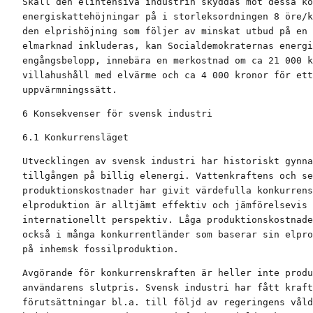
Skall den elintensiva industrin skyddas mot dessa ko
energiskattehöjningar på i storleksordningen 8 öre/k
den elprishöjning som följer av minskat utbud på en 
elmarknad inkluderas, kan Socialdemokraternas energi
engångsbelopp, innebära en merkostnad om ca 21 000 k
villahushåll med elvärme och ca 4 000 kronor för ett
uppvärmningssätt.
6 Konsekvenser för svensk industri
6.1 Konkurrensläget
Utvecklingen av svensk industri har historiskt gynna
tillgången på billig elenergi. Vattenkraftens och se
produktionskostnader har givit värdefulla konkurrens
elproduktion är alltjämt effektiv och jämförelsevis 
internationellt perspektiv. Låga produktionskostnade
också i många konkurrentländer som baserar sin elpro
på inhemsk fossilproduktion.
Avgörande för konkurrenskraften är heller inte produ
användarens slutpris. Svensk industri har fått kraft
förutsättningar bl.a. till följd av regeringens våld