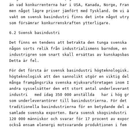
än vad konkurrenterna har i USA, Kanada, Norge, Fran
men något lägre priser jämfört med Tyskland. Om vi ä
vakt om svensk basindustri finns det inte något utry
som försämrar konkurrenskraften ytterligare.
6.2 Svensk basindustri
Det finns en tendens att betrakta den tunga svenska 
någon sorts relik från industrialismens barndom, en 
industrigren som snart skall ersättas av kunskapsbas
Detta är fel.
För det första är svensk basindustri högteknologisk.
högteknologisk att den sannolikt utgör en viktig del
många framgångsrika svenska mjukvaruföretagen inom I
andra sysselsätter den ett stort antal underleverant
industri   med idag 350 000 anställda   har i hög gr
som underleverantörer till basindustrierna. För det 
traditionella basindustrierna för en betydande del a
samlade svenska exporten. Bara svensk skogsindustri 
120 000 människor och svarar för 17 procent av expor
också ensam elenergi motsvarande produktionen i fem 