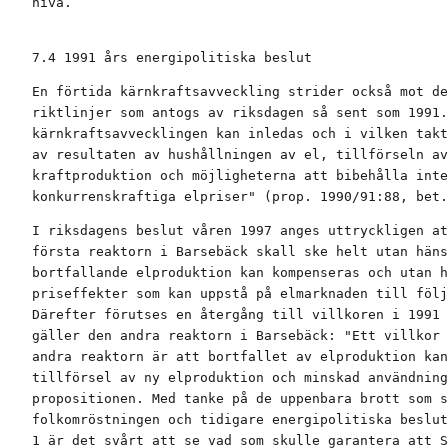
nivå.
7.4 1991 års energipolitiska beslut
En förtida kärnkraftsavveckling strider också mot de
riktlinjer som antogs av riksdagen så sent som 1991.
kärnkraftsavvecklingen kan inledas och i vilken takt
av resultaten av hushållningen av el, tillförseln av
kraftproduktion och möjligheterna att bibehålla inte
konkurrenskraftiga elpriser" (prop. 1990/91:88, bet.
I riksdagens beslut våren 1997 anges uttryckligen at
första reaktorn i Barsebäck skall ske helt utan häns
bortfallande elproduktion kan kompenseras och utan h
priseffekter som kan uppstå på elmarknaden till följ
Därefter förutses en återgång till villkoren i 1991 
gäller den andra reaktorn i Barsebäck: "Ett villkor 
andra reaktorn är att bortfallet av elproduktion kan
tillförsel av ny elproduktion och minskad användning
propositionen. Med tanke på de uppenbara brott som s
folkomröstningen och tidigare energipolitiska beslut
1 är det svårt att se vad som skulle garantera att S