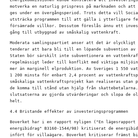
motverka en naturlig prispress på marknaden och att 
ges under en övergångsperiod. Trots detta vill Socia
utsträcka programmen till att gälla i ytterligare fe
försämrade villkor. Dessutom föreslås ännu ett inves
gång till utbyggnad av småskalig vattenkraft.
Moderata samlingspartiet anser att det är olyckligt 
tenderar att bara bli till en löpande subvention av 
Staten bör särskilt inte subventionera en vattenkraf
regelmässigt leder till konflikt med viktiga miljöin
mer än marginell elproduktion. Av Sveriges 1 550 vat
1 200 minsta för enbart 2,4 procent av vattenkraftsp
småskaliga vattenkraftsprojekt kan realiseras utan p
de komma till stånd utan hjälp från skattebetalarna.
slutsatserna av gjorda utvärderingar och slopa de ol
helt.
4.4 Bristande effekter av investeringsprogrammen
Boverket har i en rapport nyligen ("En lägesrapport 
energibidrag" B3160-1544/98) kritiserat de energibid
infört för villaägare. Boverket kritiserar främst bi