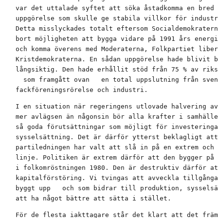
var det uttalade syftet att söka åstadkomma en bred 
uppgörelse som skulle ge stabila villkor för industr
Detta misslyckades totalt eftersom Socialdemokratern
bort möjligheten att bygga vidare på 1991 års energi
och komma överens med Moderaterna, Folkpartiet liber
Kristdemokraterna. En sådan uppgörelse hade blivit b
långsiktig. Den hade erhållit stöd från 75 % av riks
  som framgått ovan   en total uppslutning från sven
fackföreningsrörelse och industri.
I en situation när regeringens utlovade halvering av
mer avlägsen än någonsin bör alla krafter i samhälle
så goda förutsättningar som möjligt för investeringa
sysselsättning. Det är därför ytterst beklagligt att
partiledningen har valt att slå in på en extrem och 
linje. Politiken är extrem därför att den bygger på 
i folkomröstningen 1980. Den är destruktiv därför at
kapitalförstöring. Vi tvingas att avveckla tillgånga
byggt upp   och som bidrar till produktion, sysselsä
att ha något bättre att sätta i stället.
För de flesta iakttagare står det klart att det främ