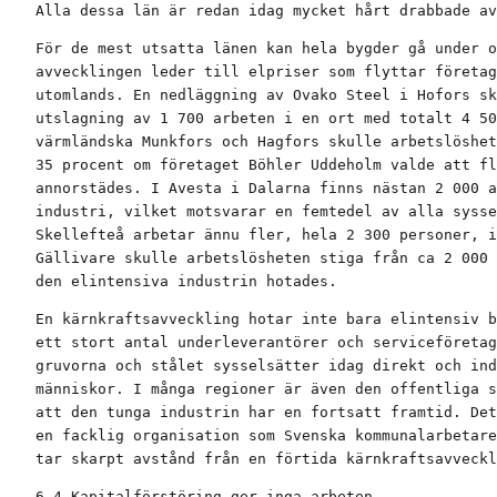
Alla dessa län är redan idag mycket hårt drabbade av
För de mest utsatta länen kan hela bygder gå under o
avvecklingen leder till elpriser som flyttar företag
utomlands. En nedläggning av Ovako Steel i Hofors sk
utslagning av 1 700 arbeten i en ort med totalt 4 50
värmländska Munkfors och Hagfors skulle arbetslöshet
35 procent om företaget Böhler Uddeholm valde att fl
annorstädes. I Avesta i Dalarna finns nästan 2 000 a
industri, vilket motsvarar en femtedel av alla sysse
Skellefteå arbetar ännu fler, hela 2 300 personer, i
Gällivare skulle arbetslösheten stiga från ca 2 000 
den elintensiva industrin hotades.
En kärnkraftsavveckling hotar inte bara elintensiv b
ett stort antal underleverantörer och serviceföretag
gruvorna och stålet sysselsätter idag direkt och ind
människor. I många regioner är även den offentliga s
att den tunga industrin har en fortsatt framtid. Det
en facklig organisation som Svenska kommunalarbetare
tar skarpt avstånd från en förtida kärnkraftsavveckl
6.4 Kapitalförstöring ger inga arbeten