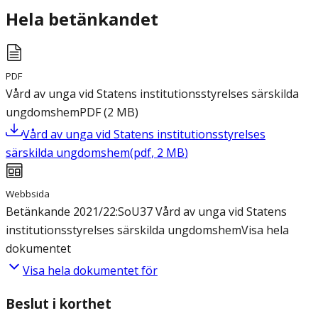
Hela betänkandet
PDF
Vård av unga vid Statens institutionsstyrelses särskilda
ungdomshem
PDF
(
2
MB
)
Vård av unga vid Statens institutionsstyrelses
särskilda ungdomshem
(
pdf
,
2
MB
)
Webbsida
Betänkande 2021/22:SoU37 Vård av unga vid Statens
institutionsstyrelses särskilda ungdomshem
Visa hela
dokumentet
Visa hela dokumentet för
Beslut i korthet