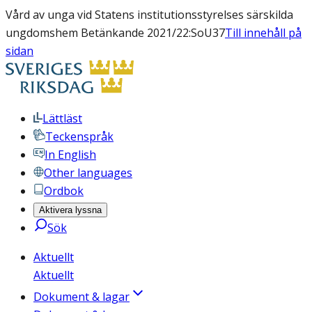
Vård av unga vid Statens institutionsstyrelses särskilda
ungdomshem Betänkande 2021/22:SoU37
Till innehåll på
sidan
Lättläst
Teckenspråk
In English
Other languages
Ordbok
Aktivera lyssna
Sök
Aktuellt
Aktuellt
Dokument & lagar