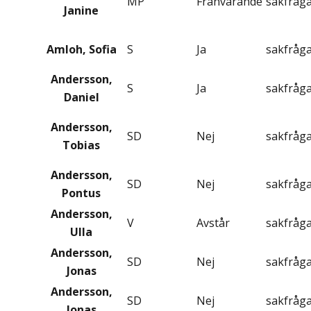
MP
Frånvarande
sakfråg
Janine
Amloh, Sofia
S
Ja
sakfråg
Andersson,
S
Ja
sakfråg
Daniel
Andersson,
SD
Nej
sakfråg
Tobias
Andersson,
SD
Nej
sakfråg
Pontus
Andersson,
V
Avstår
sakfråg
Ulla
Andersson,
SD
Nej
sakfråg
Jonas
Andersson,
SD
Nej
sakfråg
Jonas