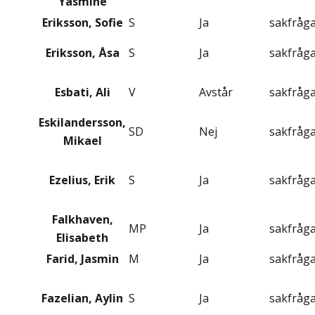
Yasmine
Eriksson, Sofie
S
Ja
sakfråg
Eriksson, Åsa
S
Ja
sakfråg
Esbati, Ali
V
Avstår
sakfråg
Eskilandersson,
SD
Nej
sakfråg
Mikael
Ezelius, Erik
S
Ja
sakfråg
Falkhaven,
MP
Ja
sakfråg
Elisabeth
Farid, Jasmin
M
Ja
sakfråg
Fazelian, Aylin
S
Ja
sakfråg