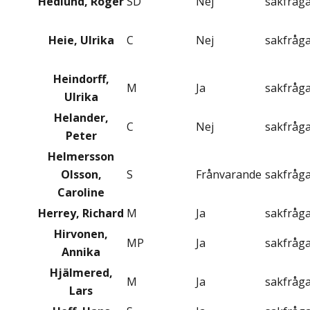
Hedlund, Roger
SD
Nej
sakfråg
Heie, Ulrika
C
Nej
sakfråg
Heindorff,
M
Ja
sakfråg
Ulrika
Helander,
C
Nej
sakfråg
Peter
Helmersson
Olsson,
S
Frånvarande
sakfråg
Caroline
Herrey, Richard
M
Ja
sakfråg
Hirvonen,
MP
Ja
sakfråg
Annika
Hjälmered,
M
Ja
sakfråg
Lars