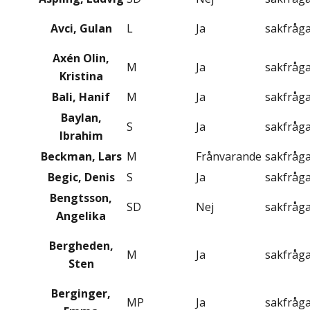
Avci, Gulan
L
Ja
sakfråg
Axén Olin,
M
Ja
sakfråg
Kristina
Bali, Hanif
M
Ja
sakfråg
Baylan,
S
Ja
sakfråg
Ibrahim
Beckman, Lars
M
Frånvarande
sakfråg
Begic, Denis
S
Ja
sakfråg
Bengtsson,
SD
Nej
sakfråg
Angelika
Bergheden,
M
Ja
sakfråg
Sten
Berginger,
MP
Ja
sakfråg