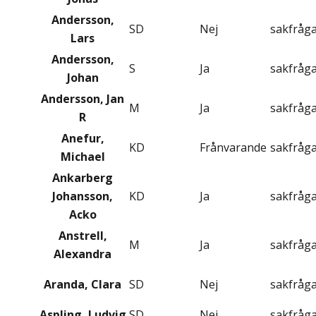
Andersson,
SD
Nej
sakfråg
Lars
Andersson,
S
Ja
sakfråg
Johan
Andersson, Jan
M
Ja
sakfråg
R
Anefur,
KD
Frånvarande
sakfråg
Michael
Ankarberg
Johansson,
KD
Ja
sakfråg
Acko
Anstrell,
M
Ja
sakfråg
Alexandra
Aranda, Clara
SD
Nej
sakfråg
Aspling, Ludvig
SD
Nej
sakfråg