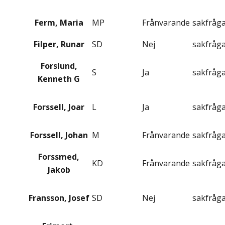
Ferm, Maria
MP
Frånvarande
sakfråg
Filper, Runar
SD
Nej
sakfråg
Forslund,
S
Ja
sakfråg
Kenneth G
Forssell, Joar
L
Ja
sakfråg
Forssell, Johan
M
Frånvarande
sakfråg
Forssmed,
KD
Frånvarande
sakfråg
Jakob
Fransson, Josef
SD
Nej
sakfråg