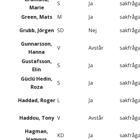
S
Ja
sakfråg
Marie
Green, Mats
M
Ja
sakfråg
Grubb, Jörgen
SD
Nej
sakfråg
Gunnarsson,
V
Avstår
sakfråg
Hanna
Gustafsson,
S
Ja
sakfråg
Elin
Güclü Hedin,
S
Ja
sakfråg
Roza
Haddad, Roger
L
Ja
sakfråg
Haddou, Tony
V
Avstår
sakfråg
Hagman,
KD
Ja
sakfråg
Hampus