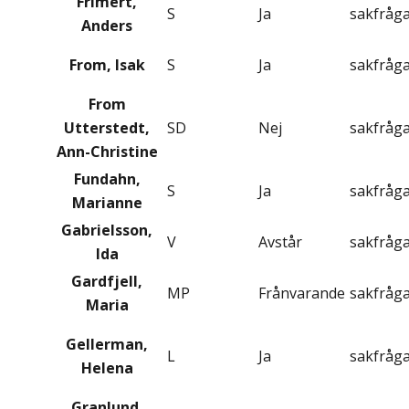
Frimert,
S
Ja
sakfråg
Anders
From, Isak
S
Ja
sakfråg
From
Utterstedt,
SD
Nej
sakfråg
Ann-Christine
Fundahn,
S
Ja
sakfråg
Marianne
Gabrielsson,
V
Avstår
sakfråg
Ida
Gardfjell,
MP
Frånvarande
sakfråg
Maria
Gellerman,
L
Ja
sakfråg
Helena
Granlund,