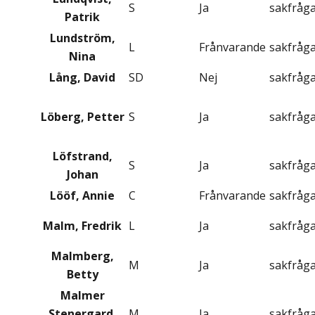
S
Ja
sakfråg
Patrik
Lundström,
L
Frånvarande
sakfråg
Nina
Lång, David
SD
Nej
sakfråg
Löberg, Petter
S
Ja
sakfråg
Löfstrand,
S
Ja
sakfråg
Johan
Lööf, Annie
C
Frånvarande
sakfråg
Malm, Fredrik
L
Ja
sakfråg
Malmberg,
M
Ja
sakfråg
Betty
Malmer
Stenergard,
M
Ja
sakfråg