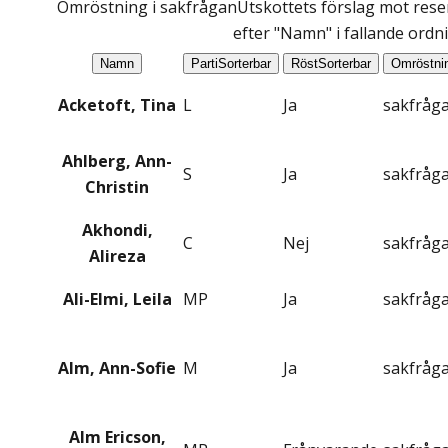
Omröstning i sakfrågan
Utskottets förslag mot reser
efter "Namn" i fallande ordn
Namn
Parti
Sorterbar
Röst
Sorterbar
Omröstni
Acketoft, Tina
L
Ja
sakfråg
Ahlberg, Ann-
S
Ja
sakfråg
Christin
Akhondi,
C
Nej
sakfråg
Alireza
Ali-Elmi, Leila
MP
Ja
sakfråg
Alm, Ann-Sofie
M
Ja
sakfråg
Alm Ericson,