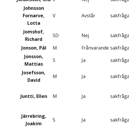
Johnsson
Fornarve,
V
Avstår
sakfråg
Lotta
Jomshof,
SD
Nej
sakfråg
Richard
Jonson, Pål
M
Frånvarande
sakfråg
Jonsson,
S
Ja
sakfråg
Mattias
Josefsson,
M
Ja
sakfråg
David
Juntti, Ellen
M
Ja
sakfråg
Järrebring,
S
Ja
sakfråg
Joakim