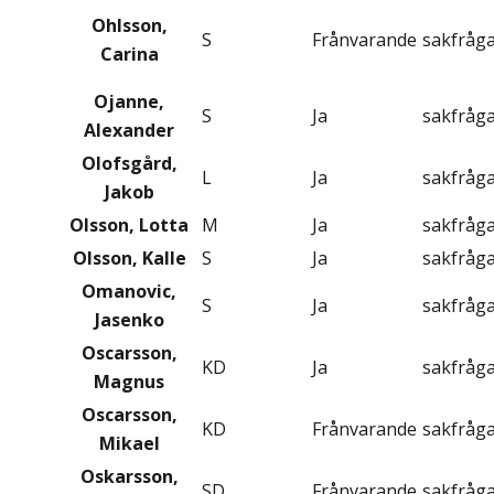
Ohlsson,
S
Frånvarande
sakfråg
Carina
Ojanne,
S
Ja
sakfråg
Alexander
Olofsgård,
L
Ja
sakfråg
Jakob
Olsson, Lotta
M
Ja
sakfråg
Olsson, Kalle
S
Ja
sakfråg
Omanovic,
S
Ja
sakfråg
Jasenko
Oscarsson,
KD
Ja
sakfråg
Magnus
Oscarsson,
KD
Frånvarande
sakfråg
Mikael
Oskarsson,
SD
Frånvarande
sakfråg