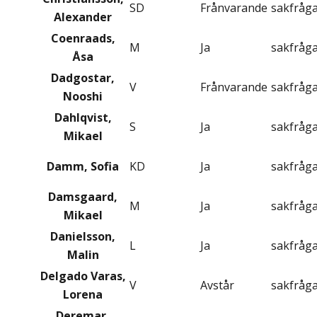
SD
Frånvarande
sakfråg
Alexander
Coenraads,
M
Ja
sakfråg
Åsa
Dadgostar,
V
Frånvarande
sakfråg
Nooshi
Dahlqvist,
S
Ja
sakfråg
Mikael
Damm, Sofia
KD
Ja
sakfråg
Damsgaard,
M
Ja
sakfråg
Mikael
Danielsson,
L
Ja
sakfråg
Malin
Delgado Varas,
V
Avstår
sakfråg
Lorena
Deremar,