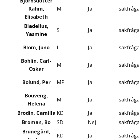
Björnsdotter
Rahm,
M
Ja
sakfråg
Elisabeth
Bladelius,
S
Ja
sakfråg
Yasmine
Blom, Juno
L
Ja
sakfråg
Bohlin, Carl-
M
Ja
sakfråg
Oskar
Bolund, Per
MP
Ja
sakfråg
Bouveng,
M
Ja
sakfråg
Helena
Brodin, Camilla
KD
Ja
sakfråg
Broman, Bo
SD
Nej
sakfråg
Brunegård,
KD
Ja
sakfråg