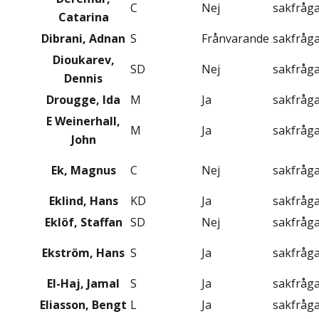
C
Nej
sakfråg
Catarina
Dibrani, Adnan
S
Frånvarande
sakfråg
Dioukarev,
SD
Nej
sakfråg
Dennis
Drougge, Ida
M
Ja
sakfråg
E Weinerhall,
M
Ja
sakfråg
John
Ek, Magnus
C
Nej
sakfråg
Eklind, Hans
KD
Ja
sakfråg
Eklöf, Staffan
SD
Nej
sakfråg
Ekström, Hans
S
Ja
sakfråg
El-Haj, Jamal
S
Ja
sakfråg
Eliasson, Bengt
L
Ja
sakfråg