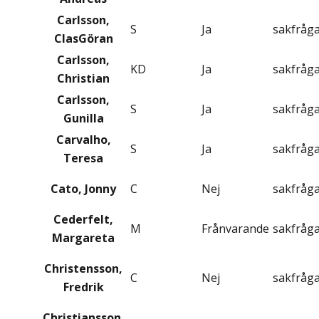
Carlsson,
S
Ja
sakfråg
ClasGöran
Carlsson,
KD
Ja
sakfråg
Christian
Carlsson,
S
Ja
sakfråg
Gunilla
Carvalho,
S
Ja
sakfråg
Teresa
Cato, Jonny
C
Nej
sakfråg
Cederfelt,
M
Frånvarande
sakfråg
Margareta
Christensson,
C
Nej
sakfråg
Fredrik
Christiansson,