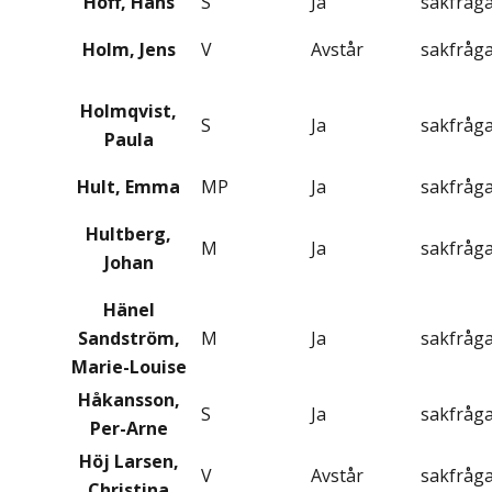
Hoff, Hans
S
Ja
sakfråg
Holm, Jens
V
Avstår
sakfråg
Holmqvist,
S
Ja
sakfråg
Paula
Hult, Emma
MP
Ja
sakfråg
Hultberg,
M
Ja
sakfråg
Johan
Hänel
Sandström,
M
Ja
sakfråg
Marie-Louise
Håkansson,
S
Ja
sakfråg
Per-Arne
Höj Larsen,
V
Avstår
sakfråg
Christina