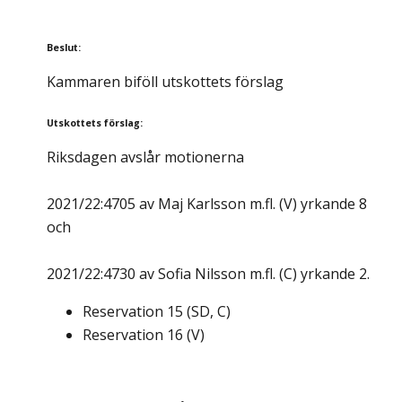
Beslut
:
Kammaren biföll utskottets förslag
Utskottets förslag
:
Riksdagen avslår motionerna
2021/22:4705 av Maj Karlsson m.fl. (V) yrkande 8
och
2021/22:4730 av Sofia Nilsson m.fl. (C) yrkande 2.
Reservation
15
(
SD, C
)
Reservation
16
(
V
)