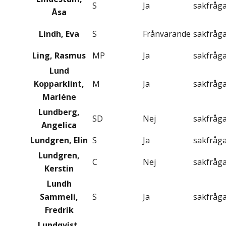
S
Ja
sakfråg
Åsa
Lindh, Eva
S
Frånvarande
sakfråg
Ling, Rasmus
MP
Ja
sakfråg
Lund
Kopparklint,
M
Ja
sakfråg
Marléne
Lundberg,
SD
Nej
sakfråg
Angelica
Lundgren, Elin
S
Ja
sakfråg
Lundgren,
C
Nej
sakfråg
Kerstin
Lundh
Sammeli,
S
Ja
sakfråg
Fredrik
Lundqvist,