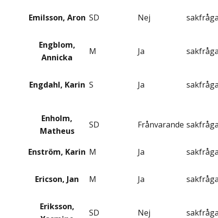
Emilsson, Aron
SD
Nej
sakfråg
Engblom,
M
Ja
sakfråg
Annicka
Engdahl, Karin
S
Ja
sakfråg
Enholm,
SD
Frånvarande
sakfråg
Matheus
Enström, Karin
M
Ja
sakfråg
Ericson, Jan
M
Ja
sakfråg
Eriksson,
SD
Nej
sakfråg