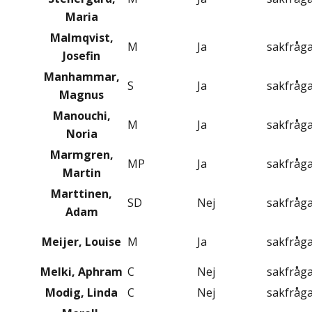
Maria
Malmqvist,
M
Ja
sakfråg
Josefin
Manhammar,
S
Ja
sakfråg
Magnus
Manouchi,
M
Ja
sakfråg
Noria
Marmgren,
MP
Ja
sakfråg
Martin
Marttinen,
SD
Nej
sakfråg
Adam
Meijer, Louise
M
Ja
sakfråg
Melki, Aphram
C
Nej
sakfråg
Modig, Linda
C
Nej
sakfråg