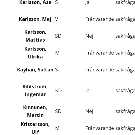
Karlsson, Åsa
S
Ja
sakfråg
Karlsson, Maj
V
Frånvarande
sakfråg
Karlsson,
SD
Nej
sakfråg
Mattias
Karlsson,
M
Frånvarande
sakfråg
Ulrika
Kayhan, Sultan
S
Frånvarande
sakfråg
Kihlström,
KD
Ja
sakfråg
Ingemar
Kinnunen,
SD
Nej
sakfråg
Martin
Kristersson,
M
Frånvarande
sakfråg
Ulf