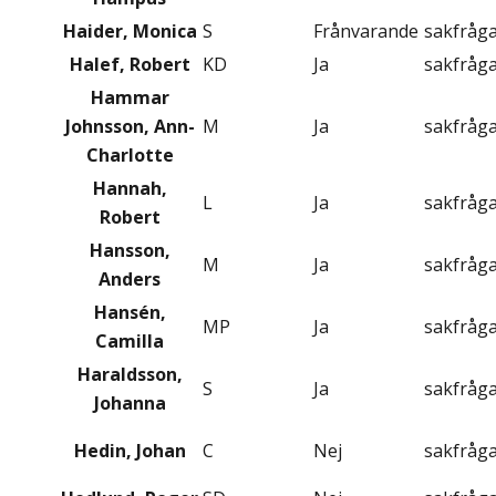
Haider, Monica
S
Frånvarande
sakfråg
Halef, Robert
KD
Ja
sakfråg
Hammar
Johnsson, Ann-
M
Ja
sakfråg
Charlotte
Hannah,
L
Ja
sakfråg
Robert
Hansson,
M
Ja
sakfråg
Anders
Hansén,
MP
Ja
sakfråg
Camilla
Haraldsson,
S
Ja
sakfråg
Johanna
Hedin, Johan
C
Nej
sakfråg