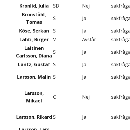
Kronlid, Julia
SD
Nej
sakfråg
Kronståhl,
S
Ja
sakfråg
Tomas
Köse, Serkan
S
Ja
sakfråg
Lahti, Birger
V
Avstår
sakfråg
Laitinen
S
Ja
sakfråg
Carlsson, Diana
Lantz, Gustaf
S
Ja
sakfråg
Larsson, Malin
S
Ja
sakfråg
Larsson,
C
Nej
sakfråg
Mikael
Larsson, Rikard
S
Ja
sakfråg
Larsson, Lars