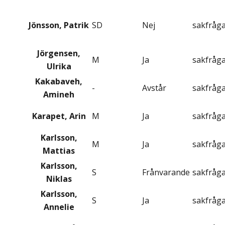
Jönsson, Patrik
SD
Nej
sakfråg
Jörgensen,
M
Ja
sakfråg
Ulrika
Kakabaveh,
-
Avstår
sakfråg
Amineh
Karapet, Arin
M
Ja
sakfråg
Karlsson,
M
Ja
sakfråg
Mattias
Karlsson,
S
Frånvarande
sakfråg
Niklas
Karlsson,
S
Ja
sakfråg
Annelie