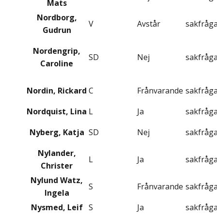
Mats
Nordborg,
V
Avstår
sakfråg
Gudrun
Nordengrip,
SD
Nej
sakfråg
Caroline
Nordin, Rickard
C
Frånvarande
sakfråg
Nordquist, Lina
L
Ja
sakfråg
Nyberg, Katja
SD
Nej
sakfråg
Nylander,
L
Ja
sakfråg
Christer
Nylund Watz,
S
Frånvarande
sakfråg
Ingela
Nysmed, Leif
S
Ja
sakfråg