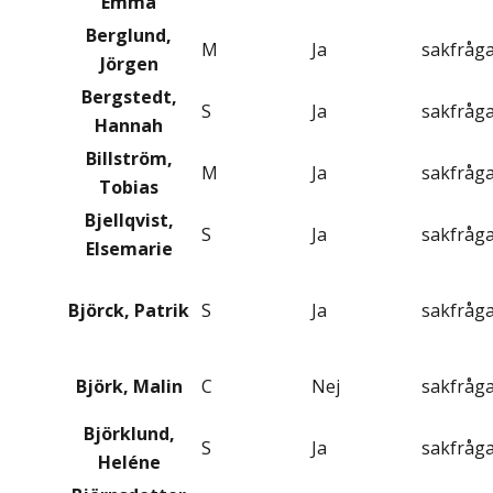
Emma
Berglund,
M
Ja
sakfråg
Jörgen
Bergstedt,
S
Ja
sakfråg
Hannah
Billström,
M
Ja
sakfråg
Tobias
Bjellqvist,
S
Ja
sakfråg
Elsemarie
Björck, Patrik
S
Ja
sakfråg
Björk, Malin
C
Nej
sakfråg
Björklund,
S
Ja
sakfråg
Heléne