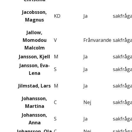
Jacobsson,
KD
Ja
sakfråg
Magnus
Jallow,
Momodou
V
Frånvarande
sakfråg
Malcolm
Jansson, Kjell
M
Ja
sakfråg
Jansson, Eva-
S
Ja
sakfråg
Lena
Jilmstad, Lars
M
Ja
sakfråg
Johansson,
C
Nej
sakfråg
Martina
Johansson,
S
Ja
sakfråg
Anna
Johansson, Ola
C
Nej
sakfråg