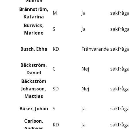
Gudrun
Brännström,
M
Ja
sakfråg
Katarina
Burwick,
S
Ja
sakfråg
Marlene
Busch, Ebba
KD
Frånvarande
sakfråg
Bäckström,
C
Nej
sakfråg
Daniel
Bäckström
Johansson,
SD
Nej
sakfråg
Mattias
Büser, Johan
S
Ja
sakfråg
Carlson,
KD
Ja
sakfråg
Andreas