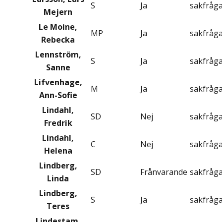
S
Ja
sakfråg
Mejern
Le Moine,
MP
Ja
sakfråg
Rebecka
Lennström,
S
Ja
sakfråg
Sanne
Lifvenhage,
M
Ja
sakfråg
Ann-Sofie
Lindahl,
SD
Nej
sakfråg
Fredrik
Lindahl,
C
Nej
sakfråg
Helena
Lindberg,
SD
Frånvarande
sakfråg
Linda
Lindberg,
S
Ja
sakfråg
Teres
Lindestam,