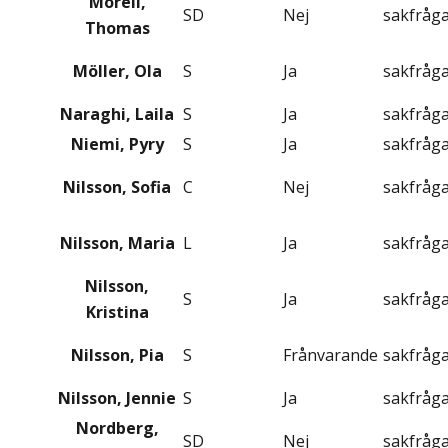
Morell,
SD
Nej
sakfråg
Thomas
Möller, Ola
S
Ja
sakfråg
Naraghi, Laila
S
Ja
sakfråg
Niemi, Pyry
S
Ja
sakfråg
Nilsson, Sofia
C
Nej
sakfråg
Nilsson, Maria
L
Ja
sakfråg
Nilsson,
S
Ja
sakfråg
Kristina
Nilsson, Pia
S
Frånvarande
sakfråg
Nilsson, Jennie
S
Ja
sakfråg
Nordberg,
SD
Nej
sakfråg