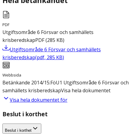
Hela betänkandet
PDF
Utgiftsområde 6 Försvar och samhällets
krisberedskap
PDF
(
285
KB
)
Utgiftsområde 6 Försvar och samhällets
krisberedskap
(
pdf
,
285
KB
)
Webbsida
Betänkande 2014/15:FöU1 Utgiftsområde 6 Försvar och
samhällets krisberedskap
Visa hela dokumentet
Visa hela dokumentet för
Beslut i korthet
Beslut i korthet