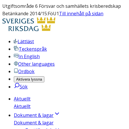
Utgiftsområde 6 Försvar och samhällets krisberedskap
Betänkande 2014/15:FöU1
Till innehåll på sidan
Lättläst
Teckenspråk
In English
Other languages
Ordbok
Aktivera lyssna
Sök
Aktuellt
Aktuellt
Dokument & lagar
Dokument & lagar