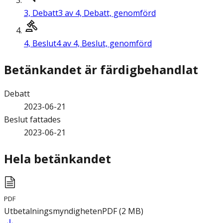
3,
Debatt
3 av 4, Debatt, genomförd
4,
Beslut
4 av 4, Beslut, genomförd
Betänkandet är färdigbehandlat
Debatt
2023-06-21
Beslut fattades
2023-06-21
Hela betänkandet
PDF
Utbetalningsmyndigheten
PDF
(
2
MB
)