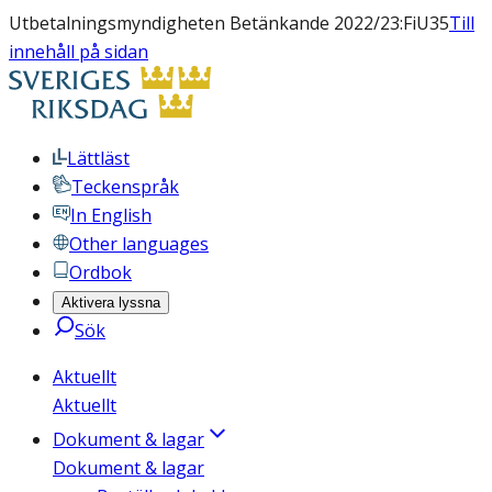
Utbetalningsmyndigheten Betänkande 2022/23:FiU35
Till
innehåll på sidan
Lättläst
Teckenspråk
In English
Other languages
Ordbok
Aktivera lyssna
Sök
Aktuellt
Aktuellt
Dokument & lagar
Dokument & lagar