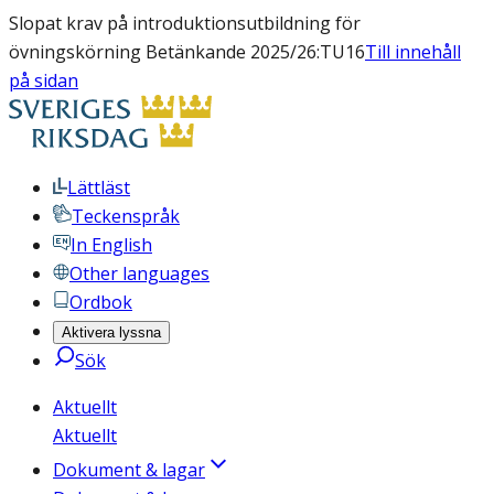
Slopat krav på introduktionsutbildning för
övningskörning Betänkande 2025/26:TU16
Till innehåll
på sidan
Lättläst
Teckenspråk
In English
Other languages
Ordbok
Aktivera lyssna
Sök
Aktuellt
Aktuellt
Dokument & lagar