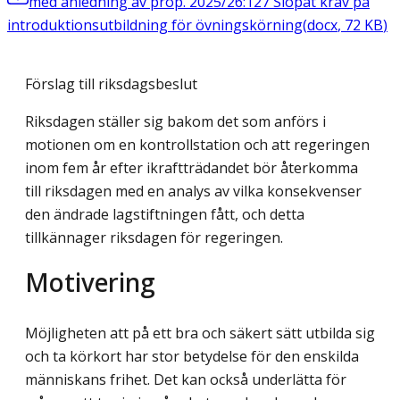
med anledning av prop. 2025/26:127 Slopat krav på
introduktionsutbildning för övningskörning
(
docx
,
72
KB
)
Förslag till riksdagsbeslut
Riksdagen ställer sig bakom det som anförs i
motionen om en kontrollstation och att regeringen
inom fem år efter ikraftträdandet bör återkomma
till riksdagen med en analys av vilka konsekvenser
den ändrade lagstiftningen fått, och detta
tillkännager riksdagen för regeringen.
Motivering
Möjligheten att på ett bra och säkert sätt utbilda sig
och ta körkort har stor betydelse för den enskilda
människans frihet. Det kan också underlätta för