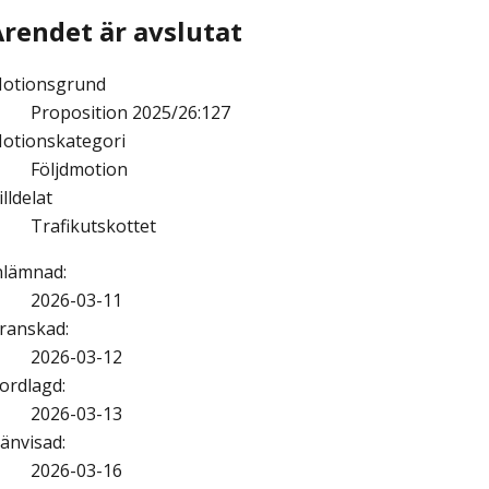
Ärendet är avslutat
otionsgrund
Proposition 2025/26:127
otionskategori
Följdmotion
illdelat
Trafikutskottet
nlämnad
:
2026-03-11
ranskad
:
2026-03-12
ordlagd
:
2026-03-13
änvisad
:
2026-03-16