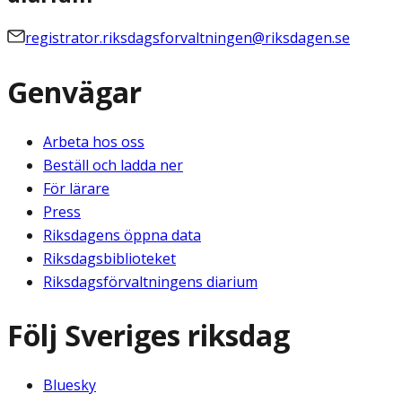
registrator.riksdagsforvaltningen@riksdagen.se
Genvägar
Arbeta hos oss
Beställ och ladda ner
För lärare
Press
Riksdagens öppna data
Riksdagsbiblioteket
Riksdagsförvaltningens diarium
Följ Sveriges riksdag
Bluesky