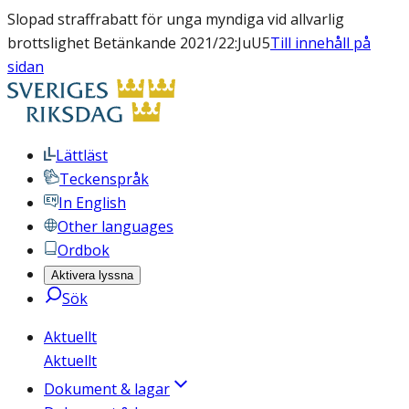
Slopad straffrabatt för unga myndiga vid allvarlig
brottslighet Betänkande 2021/22:JuU5
Till innehåll på
sidan
Lättläst
Teckenspråk
In English
Other languages
Ordbok
Aktivera lyssna
Sök
Aktuellt
Aktuellt
Dokument & lagar