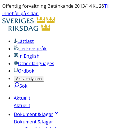
Offentlig förvaltning Betänkande 2013/14:KU26
Till
innehåll på sidan
Lättläst
Teckenspråk
In English
Other languages
Ordbok
Aktivera lyssna
Sök
Aktuellt
Aktuellt
Dokument & lagar
Dokument & lagar