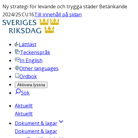
Ny strategi för levande och trygga städer Betänkande
2024/25:CU16
Till innehåll på sidan
Lättläst
Teckenspråk
In English
Other languages
Ordbok
Aktivera lyssna
Sök
Aktuellt
Aktuellt
Dokument & lagar
Dokument & lagar