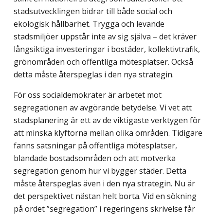
stadsutvecklingen bidrar till både social och
ekologisk hållbarhet. Trygga och levande
stadsmiljöer uppstår inte av sig själva – det kräver
långsiktiga investeringar i bostäder, kollektivtrafik,
grön­områden och offentliga mötesplatser. Också
detta måste återspeglas i den nya strategin.
För oss socialdemokrater är arbetet mot
segregationen av avgörande betydelse. Vi vet att
stadsplanering är ett av de viktigaste verktygen för
att minska klyftorna mellan olika områden. Tidigare
fanns satsningar på offentliga mötesplatser,
blandade bostads­områden och att motverka
segregation genom hur vi bygger städer. Detta
måste åter­speglas även i den nya strategin. Nu är
det perspektivet nästan helt borta. Vid en sökning
på ordet ”segregation” i regeringens skrivelse får