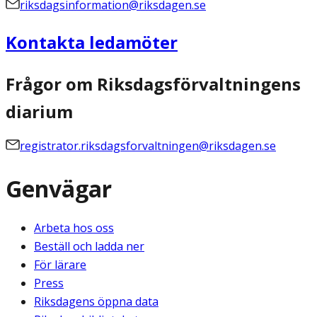
riksdagsinformation@riksdagen.se
Kontakta ledamöter
Frågor om Riksdagsförvaltningens
diarium
registrator.riksdagsforvaltningen@riksdagen.se
Genvägar
Arbeta hos oss
Beställ och ladda ner
För lärare
Press
Riksdagens öppna data