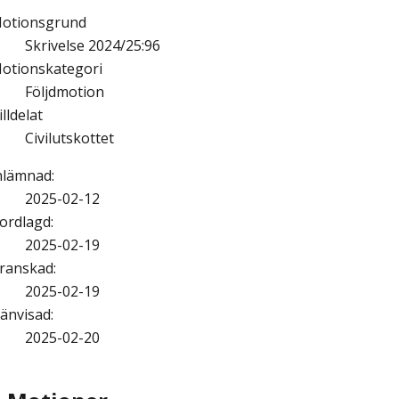
otionsgrund
Skrivelse 2024/25:96
otionskategori
Följdmotion
illdelat
Civilutskottet
nlämnad
:
2025-02-12
ordlagd
:
2025-02-19
ranskad
:
2025-02-19
änvisad
:
2025-02-20