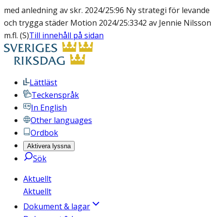
med anledning av skr. 2024/25:96 Ny strategi för levande
och trygga städer Motion 2024/25:3342 av Jennie Nilsson
m.fl. (S)
Till innehåll på sidan
Lättläst
Teckenspråk
In English
Other languages
Ordbok
Aktivera lyssna
Sök
Aktuellt
Aktuellt
Dokument & lagar