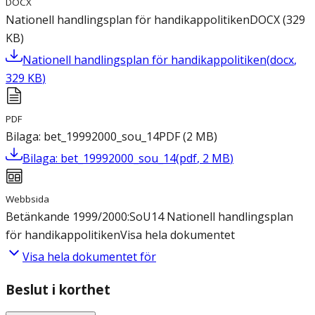
DOCX
Nationell handlingsplan för handikappolitiken
DOCX
(
329
KB
)
Nationell handlingsplan för handikappolitiken
(
docx
,
329
KB
)
PDF
Bilaga: bet_19992000_sou_14
PDF
(
2
MB
)
Bilaga: bet_19992000_sou_14
(
pdf
,
2
MB
)
Webbsida
Betänkande 1999/2000:SoU14 Nationell handlingsplan
för handikappolitiken
Visa hela dokumentet
Visa hela dokumentet för
Beslut i korthet