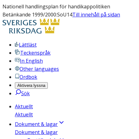
Nationell handlingsplan för handikappolitiken
Betänkande 1999/2000:SoU14
Till innehåll på sidan
Lättläst
Teckenspråk
In English
Other languages
Ordbok
Aktivera lyssna
Sök
Aktuellt
Aktuellt
Dokument & lagar
Dokument & lagar