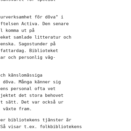
urverksamhet för döva" i

ftelsen Activa. Den senare

l komma ut på

eket samlade litteratur och

enska. Sagostunder på

fattardag. Biblioteket

ar och personlig väg-

ch känslomässiga

 döva. Många känner sig

ens personal ofta vet

jektet det stora behovet

t sätt. Det var också ur

" växte fram.
er bibliotekens tjänster är

Så visar t.ex. folkbibliotekens
