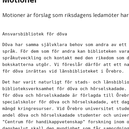
Motioner är förslag som riksdagens ledamöter har 
Ansvarsbibliotek för döva
Döva har samma självklara behov som andra av ett 
språk. För dem som för andra kan biblioteken vara
språkutveckling och kontakt med den rikedom som d
bokskatterna utgör. Vi föreslår därför att ett na
för döva inrättas vid länsbiblioteket i Örebro.
Det har varit naturligt för stads- och länsbiblio
biblioteksverksamhet för döva och hörselskadade. 
för döva och hörselskadade är förlagda till Örebr
specialskolor för döva och hörselskadade, ett dag
mängd kringresurser. Vid Örebro universitet stude
andel döva och hörselskadade studenter och univer
"Centrum för handikappvetenskap" forskning inom o
dagsbeslut skall den myndighet som får samordning