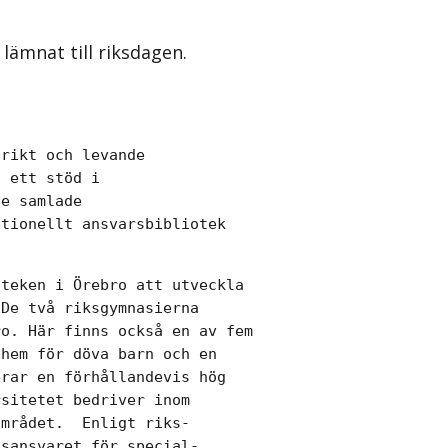
lämnat till riksdagen.
rikt och levande

 ett stöd i

e samlade

tionellt ansvarsbibliotek

teken i Örebro att utveckla

De två riksgymnasierna

o. Här finns också en av fem

hem för döva barn och en

rar en förhållandevis hög

sitetet bedriver inom

mrådet.  Enligt riks-

sansvaret för special-
