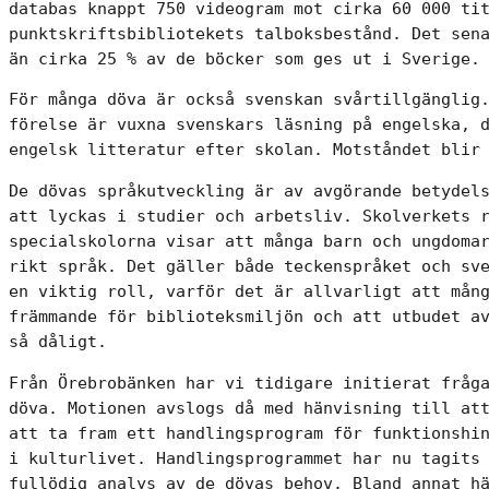
databas knappt 750 videogram mot cirka 60 000 tit
punktskriftsbibliotekets talboksbestånd. Det sena
än cirka 25 % av de böcker som ges ut i Sverige.
För många döva är också svenskan svårtillgänglig.
förelse är vuxna svenskars läsning på engelska, d
engelsk litteratur efter skolan. Motståndet blir
De dövas språkutveckling är av avgörande betydels
att lyckas i studier och arbetsliv. Skolverkets r
specialskolorna visar att många barn och ungdomar
rikt språk. Det gäller både teckenspråket och sve
en viktig roll, varför det är allvarligt att mång
främmande för biblioteksmiljön och att utbudet av
så dåligt.
Från Örebrobänken har vi tidigare initierat fråga
döva. Motionen avslogs då med hänvisning till att
att ta fram ett handlingsprogram för funktionshin
i kulturlivet. Handlingsprogrammet har nu tagits 
fullödig analys av de dövas behov. Bland annat hä