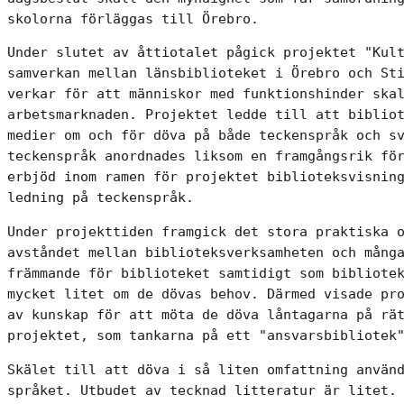
skolorna förläggas till Örebro.
Under slutet av åttiotalet pågick projektet "Kult
samverkan mellan länsbiblioteket i Örebro och Sti
verkar för att människor med funktionshinder skal
arbetsmarknaden. Projektet ledde till att bibliot
medier om och för döva på både teckenspråk och sv
teckenspråk anordnades liksom en framgångsrik för
erbjöd inom ramen för projektet biblioteksvisning
ledning på teckenspråk.
Under projekttiden framgick det stora praktiska o
avståndet mellan biblioteksverksamheten och många
främmande för biblioteket samtidigt som bibliotek
mycket litet om de dövas behov. Därmed visade pro
av kunskap för att möta de döva låntagarna på rät
projektet, som tankarna på ett "ansvarsbibliotek
Skälet till att döva i så liten omfattning använd
språket. Utbudet av tecknad litteratur är litet. 