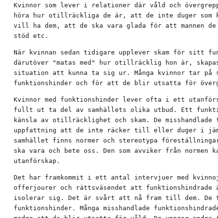
Kvinnor som lever i relationer där våld och övergrepp
höra hur otillräckliga de är, att de inte duger som k
vill ha dem, att de ska vara glada för att mannen de 
stöd etc.
När kvinnan sedan tidigare upplever skam för sitt fun
därutöver "matas med" hur otillräcklig hon är, skapas
situation att kunna ta sig ur. Många kvinnor tar på s
funktionshinder och för att de blir utsatta för över
Kvinnor med funktionshinder lever ofta i ett utanförs
fullt ut ta del av samhällets olika utbud. Ett funkti
känsla av otillräcklighet och skam. De misshandlade f
uppfattning att de inte räcker till eller duger i jäm
samhället finns normer och stereotypa föreställningar
ska vara och bete oss. Den som avviker från normen ka
utanförskap.
Det har framkommit i ett antal intervjuer med kvinnoj
offerjourer och rättsväsendet att funktionshindrade ä
isolerar sig. Det är svårt att nå fram till dem. De t
funktionshinder. Många misshandlade funktionshindrade