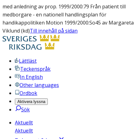
med anledning av prop. 1999/2000:79 Från patient till
medborgare - en nationell handlingsplan för
handikappolitiken Motion 1999/2000:So45 av Margareta
Viklund (kd)
Till innehåll på sidan
Lättläst
Teckenspråk
In English
Other languages
Ordbok
Aktivera lyssna
Sök
Aktuellt
Aktuellt