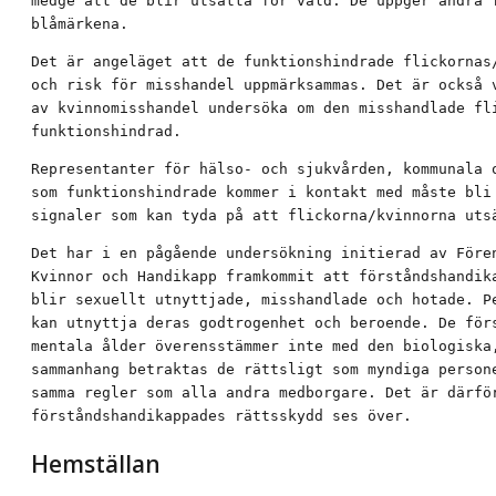
medge att de blir utsatta för våld. De uppger andra f
blåmärkena.
Det är angeläget att de funktionshindrade flickornas/
och risk för misshandel uppmärksammas. Det är också v
av kvinnomisshandel undersöka om den misshandlade fli
funktionshindrad.
Representanter för hälso- och sjukvården, kommunala o
som funktionshindrade kommer i kontakt med måste bli 
signaler som kan tyda på att flickorna/kvinnorna uts
Det har i en pågående undersökning initierad av Fören
Kvinnor och Handikapp framkommit att förståndshandika
blir sexuellt utnyttjade, misshandlade och hotade. Pe
kan utnyttja deras godtrogenhet och beroende. De förs
mentala ålder överensstämmer inte med den biologiska,
sammanhang betraktas de rättsligt som myndiga persone
samma regler som alla andra medborgare. Det är därför
förståndshandikappades rättsskydd ses över.
Hemställan