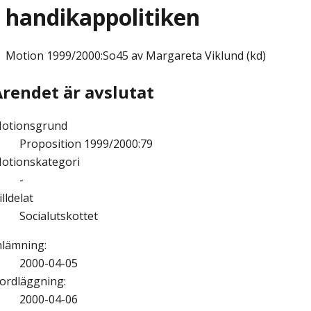
handikappolitiken
Motion
1999/2000:So45 av Margareta Viklund (kd)
Ärendet är avslutat
otionsgrund
Proposition 1999/2000:79
otionskategori
-
illdelat
Socialutskottet
nlämning
:
2000-04-05
ordläggning
:
2000-04-06