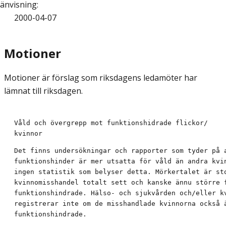
änvisning
:
2000-04-07
Motioner
Motioner är förslag som riksdagens ledamöter har
lämnat till riksdagen.
Våld och övergrepp mot funktionshidrade flickor/

kvinnor
Det finns undersökningar och rapporter som tyder på a
funktionshinder är mer utsatta för våld än andra kvin
ingen statistik som belyser detta. Mörkertalet är sto
kvinnomisshandel totalt sett och kanske ännu större f
funktionshindrade. Hälso- och sjukvården och/eller kv
registrerar inte om de misshandlade kvinnorna också ä
funktionshindrade.