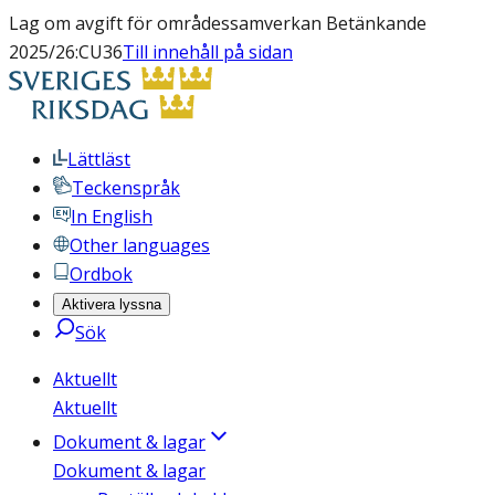
Lag om avgift för områdessamverkan Betänkande
2025/26:CU36
Till innehåll på sidan
Lättläst
Teckenspråk
In English
Other languages
Ordbok
Aktivera lyssna
Sök
Aktuellt
Aktuellt
Dokument & lagar
Dokument & lagar