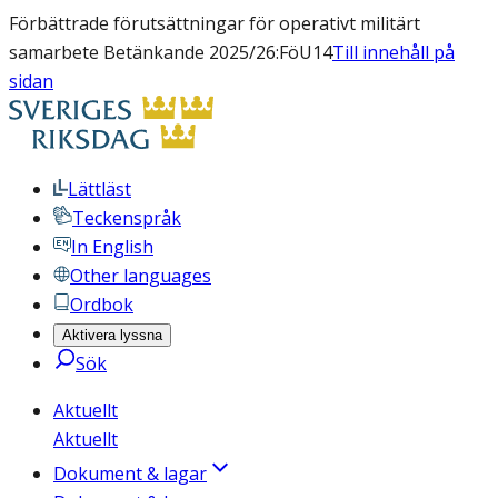
Förbättrade förutsättningar för operativt militärt
samarbete Betänkande 2025/26:FöU14
Till innehåll på
sidan
Lättläst
Teckenspråk
In English
Other languages
Ordbok
Aktivera lyssna
Sök
Aktuellt
Aktuellt
Dokument & lagar