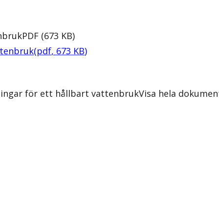
enbruk
PDF
(
673
KB
)
ttenbruk
(
pdf
,
673
KB
)
ngar för ett hållbart vattenbruk
Visa hela dokumen