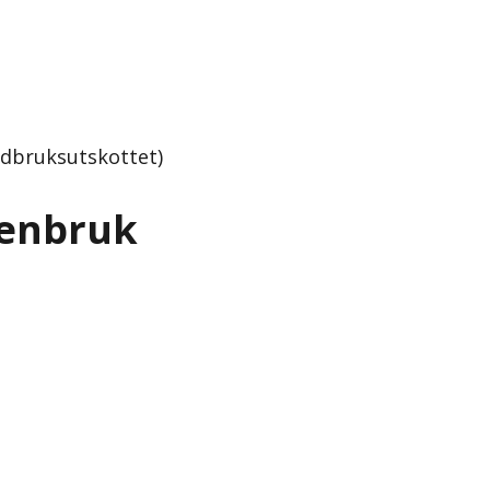
rdbruksutskottet)
tenbruk