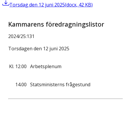
Torsdag den 12 juni 2025
(
docx
,
42
KB
)
Kammarens föredragningslistor
2024/25
:
131
Torsdagen den 12 juni 2025
Kl.
12.00
Arbetsplenum
14.00
Statsministerns frågestund