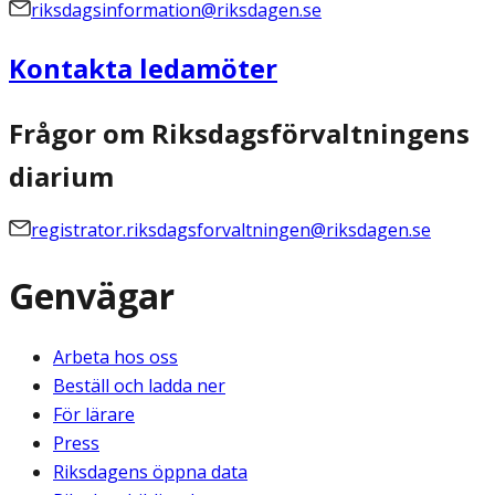
riksdagsinformation@riksdagen.se
Kontakta ledamöter
Frågor om Riksdagsförvaltningens
diarium
registrator.riksdagsforvaltningen@riksdagen.se
Genvägar
Arbeta hos oss
Beställ och ladda ner
För lärare
Press
Riksdagens öppna data