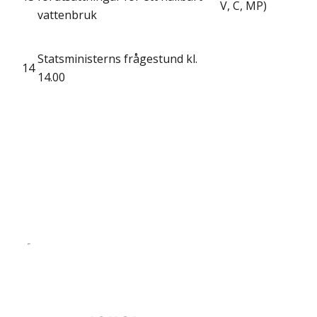
V, C, MP)
vattenbruk
Statsministerns frågestund kl.
14
14.00