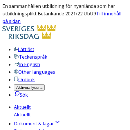
En sammanhållen utbildning för nyanlända som har
utbildningsplikt Betänkande 2021/22:UbU9
Till innehåll
på sidan
Lättläst
Teckenspråk
In English
Other languages
Ordbok
Aktivera lyssna
Sök
Aktuellt
Aktuellt
Dokument & lagar