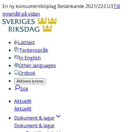
En ny konsumentköplag Betänkande 2021/22:CU3
Till
innehåll på sidan
Lättläst
Teckenspråk
In English
Other languages
Ordbok
Aktivera lyssna
Sök
Aktuellt
Aktuellt
Dokument & lagar
Dokument & lagar