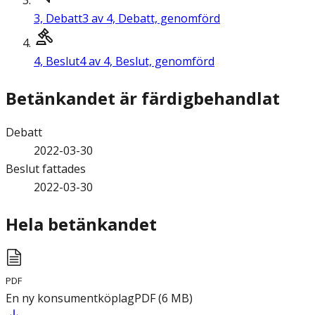
3,
Debatt
3 av 4, Debatt, genomförd
4,
Beslut
4 av 4, Beslut, genomförd
Betänkandet är färdigbehandlat
Debatt
2022-03-30
Beslut fattades
2022-03-30
Hela betänkandet
PDF
En ny konsumentköplag
PDF
(
6
MB
)