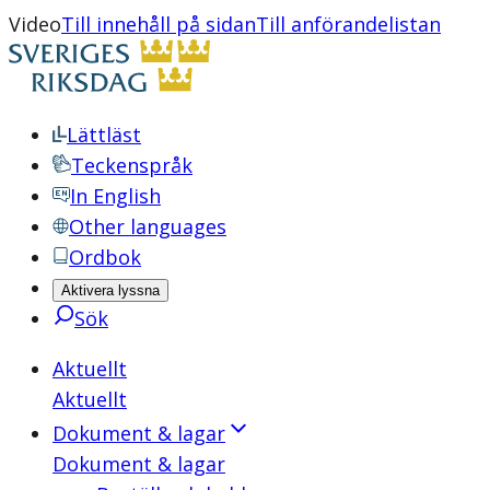
Video
Till innehåll på sidan
Till anförandelistan
Lättläst
Teckenspråk
In English
Other languages
Ordbok
Aktivera lyssna
Sök
Aktuellt
Aktuellt
Dokument & lagar
Dokument & lagar