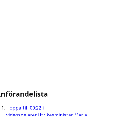
nförandelista
Hoppa till
00:22
i
videospelaren
Utrikesminister Maria