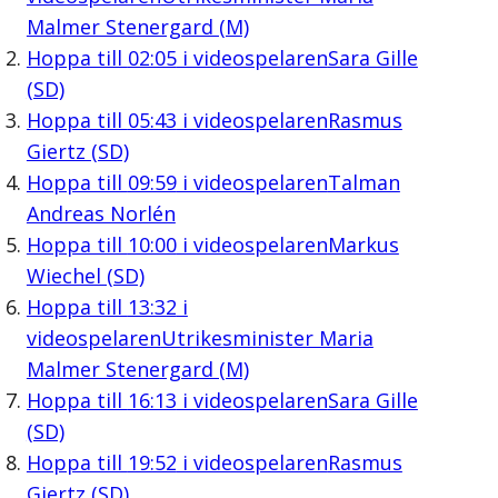
Malmer Stenergard (M)
Hoppa till
02:05
i videospelaren
Sara Gille
(SD)
Hoppa till
05:43
i videospelaren
Rasmus
Giertz (SD)
Hoppa till
09:59
i videospelaren
Talman
Andreas Norlén
Hoppa till
10:00
i videospelaren
Markus
Wiechel (SD)
Hoppa till
13:32
i
videospelaren
Utrikesminister Maria
Malmer Stenergard (M)
Hoppa till
16:13
i videospelaren
Sara Gille
(SD)
Hoppa till
19:52
i videospelaren
Rasmus
Giertz (SD)