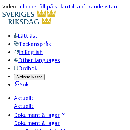
Video
Till innehåll på sidan
Till anförandelistan
Lättläst
Teckenspråk
In English
Other languages
Ordbok
Aktivera lyssna
Sök
Aktuellt
Aktuellt
Dokument & lagar
Dokument & lagar