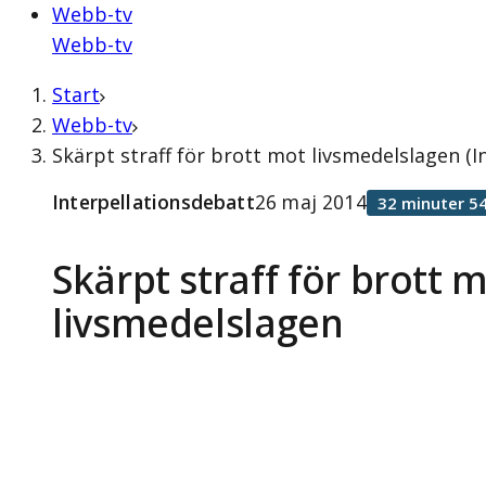
Webb-tv
Webb-tv
Start
Webb-tv
Skärpt straff för brott mot livsmedelslagen (I
Interpellationsdebatt
26 maj 2014
32 minuter 5
Skärpt straff för brott 
livsmedelslagen