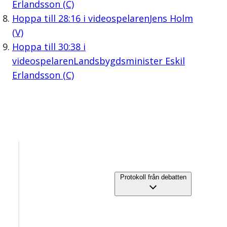
Erlandsson (C)
Hoppa till
28:16
i videospelaren
Jens Holm
(V)
Hoppa till
30:38
i
videospelaren
Landsbygdsminister Eskil
Erlandsson (C)
Protokoll från debatten