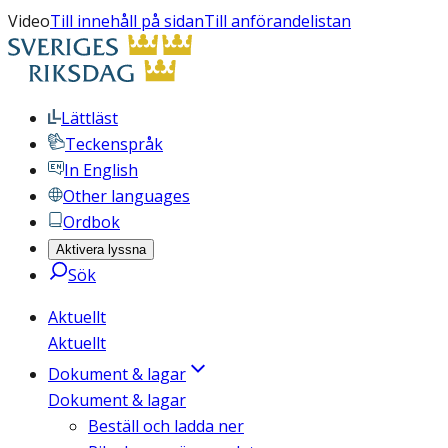
Video
Till innehåll på sidan
Till anförandelistan
Lättläst
Teckenspråk
In English
Other languages
Ordbok
Aktivera lyssna
Sök
Aktuellt
Aktuellt
Dokument & lagar
Dokument & lagar
Beställ och ladda ner