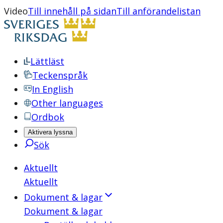
Video
Till innehåll på sidan
Till anförandelistan
Lättläst
Teckenspråk
In English
Other languages
Ordbok
Aktivera lyssna
Sök
Aktuellt
Aktuellt
Dokument & lagar
Dokument & lagar