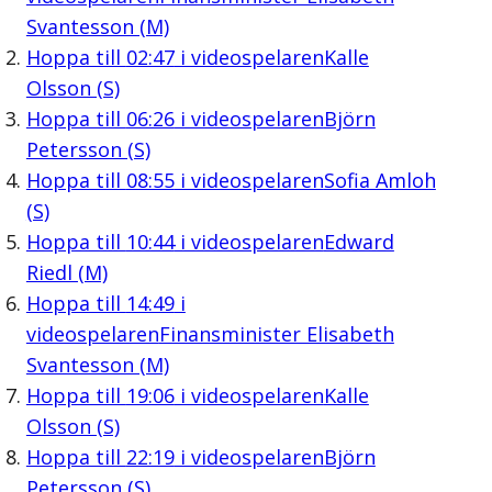
Svantesson (M)
Hoppa till
02:47
i videospelaren
Kalle
Olsson (S)
Hoppa till
06:26
i videospelaren
Björn
Petersson (S)
Hoppa till
08:55
i videospelaren
Sofia Amloh
(S)
Hoppa till
10:44
i videospelaren
Edward
Riedl (M)
Hoppa till
14:49
i
videospelaren
Finansminister Elisabeth
Svantesson (M)
Hoppa till
19:06
i videospelaren
Kalle
Olsson (S)
Hoppa till
22:19
i videospelaren
Björn
Petersson (S)