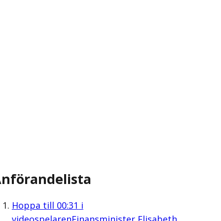
nförandelista
Hoppa till
00:31
i
videospelaren
Finansminister Elisabeth