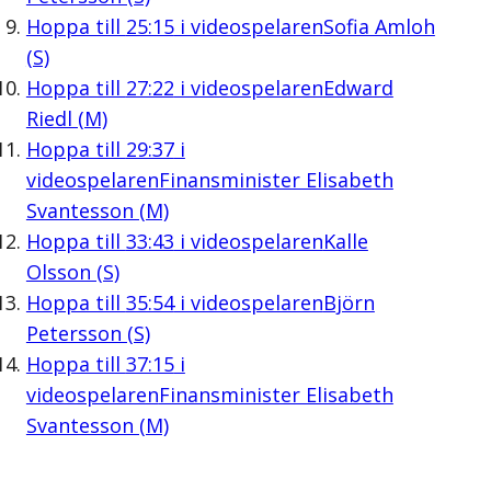
Hoppa till
25:15
i videospelaren
Sofia Amloh
(S)
Hoppa till
27:22
i videospelaren
Edward
Riedl (M)
Hoppa till
29:37
i
videospelaren
Finansminister Elisabeth
Svantesson (M)
Hoppa till
33:43
i videospelaren
Kalle
Olsson (S)
Hoppa till
35:54
i videospelaren
Björn
Petersson (S)
Hoppa till
37:15
i
videospelaren
Finansminister Elisabeth
Svantesson (M)