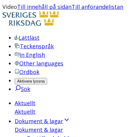
Video
Till innehåll på sidan
Till anförandelistan
Lättläst
Teckenspråk
In English
Other languages
Ordbok
Aktivera lyssna
Sök
Aktuellt
Aktuellt
Dokument & lagar
Dokument & lagar