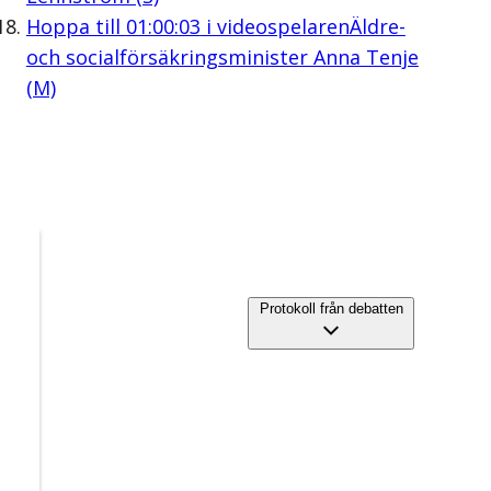
Hoppa till
01:00:03
i videospelaren
Äldre-
och socialförsäkringsminister Anna Tenje
(M)
Protokoll från debatten