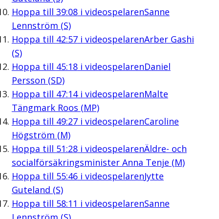
Hoppa till
39:08
i videospelaren
Sanne
Lennström (S)
Hoppa till
42:57
i videospelaren
Arber Gashi
(S)
Hoppa till
45:18
i videospelaren
Daniel
Persson (SD)
Hoppa till
47:14
i videospelaren
Malte
Tängmark Roos (MP)
Hoppa till
49:27
i videospelaren
Caroline
Högström (M)
Hoppa till
51:28
i videospelaren
Äldre- och
socialförsäkringsminister Anna Tenje (M)
Hoppa till
55:46
i videospelaren
Jytte
Guteland (S)
Hoppa till
58:11
i videospelaren
Sanne
Lennström (S)