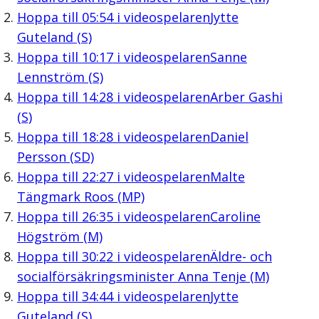
Hoppa till
05:54
i videospelaren
Jytte
Guteland (S)
Hoppa till
10:17
i videospelaren
Sanne
Lennström (S)
Hoppa till
14:28
i videospelaren
Arber Gashi
(S)
Hoppa till
18:28
i videospelaren
Daniel
Persson (SD)
Hoppa till
22:27
i videospelaren
Malte
Tängmark Roos (MP)
Hoppa till
26:35
i videospelaren
Caroline
Högström (M)
Hoppa till
30:22
i videospelaren
Äldre- och
socialförsäkringsminister Anna Tenje (M)
Hoppa till
34:44
i videospelaren
Jytte
Guteland (S)