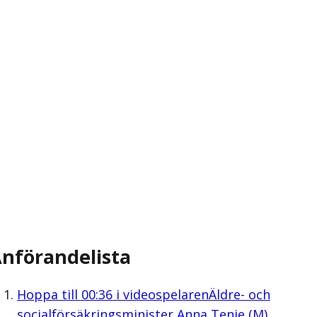
nförandelista
Hoppa till
00:36
i videospelaren
Äldre- och
socialförsäkringsminister Anna Tenje (M)