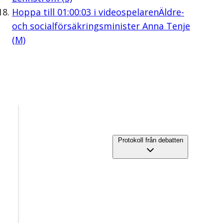
Hoppa till
01:00:03
i videospelaren
Äldre-
och socialförsäkringsminister Anna Tenje
(M)
Protokoll från debatten