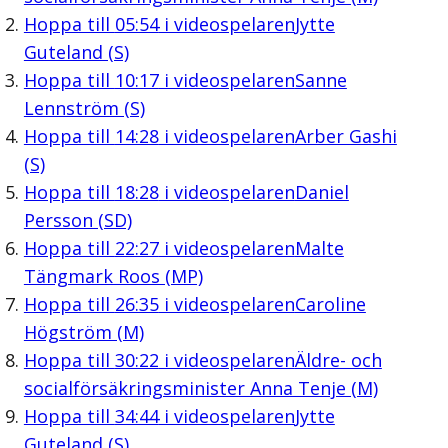
Hoppa till
05:54
i videospelaren
Jytte
Guteland (S)
Hoppa till
10:17
i videospelaren
Sanne
Lennström (S)
Hoppa till
14:28
i videospelaren
Arber Gashi
(S)
Hoppa till
18:28
i videospelaren
Daniel
Persson (SD)
Hoppa till
22:27
i videospelaren
Malte
Tängmark Roos (MP)
Hoppa till
26:35
i videospelaren
Caroline
Högström (M)
Hoppa till
30:22
i videospelaren
Äldre- och
socialförsäkringsminister Anna Tenje (M)
Hoppa till
34:44
i videospelaren
Jytte
Guteland (S)