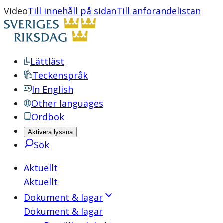
Video
Till innehåll på sidan
Till anförandelistan
Lättläst
Teckenspråk
In English
Other languages
Ordbok
Aktivera lyssna
Sök
Aktuellt
Aktuellt
Dokument & lagar
Dokument & lagar