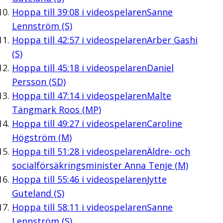
Hoppa till
39:08
i videospelaren
Sanne
Lennström (S)
Hoppa till
42:57
i videospelaren
Arber Gashi
(S)
Hoppa till
45:18
i videospelaren
Daniel
Persson (SD)
Hoppa till
47:14
i videospelaren
Malte
Tängmark Roos (MP)
Hoppa till
49:27
i videospelaren
Caroline
Högström (M)
Hoppa till
51:28
i videospelaren
Äldre- och
socialförsäkringsminister Anna Tenje (M)
Hoppa till
55:46
i videospelaren
Jytte
Guteland (S)
Hoppa till
58:11
i videospelaren
Sanne
Lennström (S)