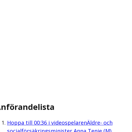
nförandelista
Hoppa till
00:36
i videospelaren
Äldre- och
socialförsäkringsminister Anna Tenje (M)