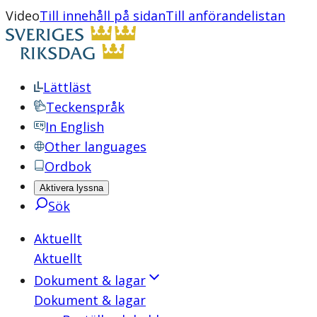
Video
Till innehåll på sidan
Till anförandelistan
Lättläst
Teckenspråk
In English
Other languages
Ordbok
Aktivera lyssna
Sök
Aktuellt
Aktuellt
Dokument & lagar
Dokument & lagar