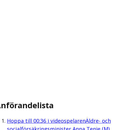
nförandelista
Hoppa till
00:36
i videospelaren
Äldre- och
socialförsäkringsminister Anna Tenje (M)