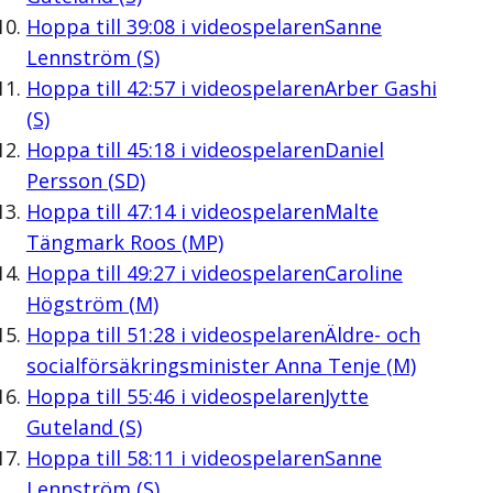
Hoppa till
39:08
i videospelaren
Sanne
Lennström (S)
Hoppa till
42:57
i videospelaren
Arber Gashi
(S)
Hoppa till
45:18
i videospelaren
Daniel
Persson (SD)
Hoppa till
47:14
i videospelaren
Malte
Tängmark Roos (MP)
Hoppa till
49:27
i videospelaren
Caroline
Högström (M)
Hoppa till
51:28
i videospelaren
Äldre- och
socialförsäkringsminister Anna Tenje (M)
Hoppa till
55:46
i videospelaren
Jytte
Guteland (S)
Hoppa till
58:11
i videospelaren
Sanne
Lennström (S)