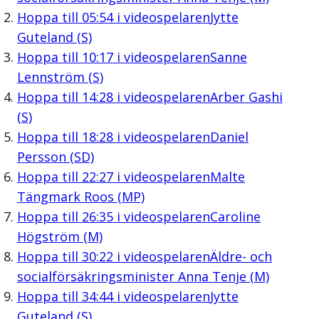
Hoppa till
05:54
i videospelaren
Jytte
Guteland (S)
Hoppa till
10:17
i videospelaren
Sanne
Lennström (S)
Hoppa till
14:28
i videospelaren
Arber Gashi
(S)
Hoppa till
18:28
i videospelaren
Daniel
Persson (SD)
Hoppa till
22:27
i videospelaren
Malte
Tängmark Roos (MP)
Hoppa till
26:35
i videospelaren
Caroline
Högström (M)
Hoppa till
30:22
i videospelaren
Äldre- och
socialförsäkringsminister Anna Tenje (M)
Hoppa till
34:44
i videospelaren
Jytte
Guteland (S)