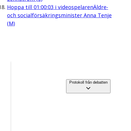
Hoppa till
01:00:03
i videospelaren
Äldre-
och socialförsäkringsminister Anna Tenje
(M)
Protokoll från debatten