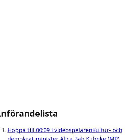
nförandelista
Hoppa till
00:09
i videospelaren
Kultur- och
demokratiminister Alice Bah Kuhnke (MP)