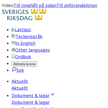
Video
Till innehåll på sidan
Till anförandelistan
Lättläst
Teckenspråk
In English
Other languages
Ordbok
Aktivera lyssna
Sök
Aktuellt
Aktuellt
Dokument & lagar
Dokument & lagar