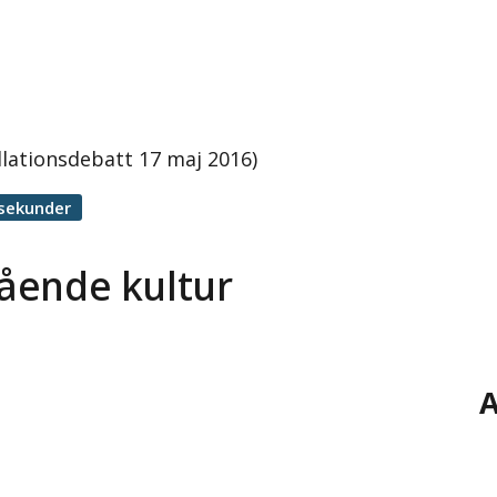
llationsdebatt 17 maj 2016)
 sekunder
tående kultur
A